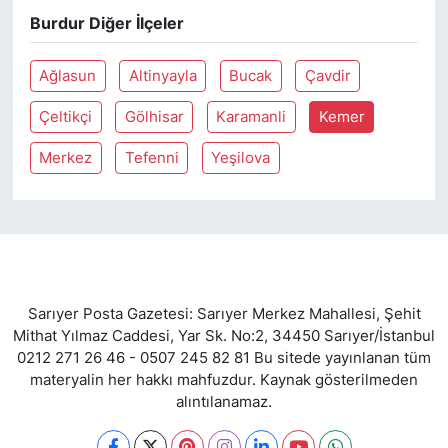
Burdur Diğer İlçeler
SİYASET
Ağlasun
Altinyayla
Bucak
Çavdir
SON DAKİKA HABERİ
Çeltikçi
Gölhisar
Karamanli
Kemer
SPOR
Merkez
Tefenni
Yeşilova
TEKNOLOJİ
TÜRKİYE VE DÜNYA GÜNDEMİ
VİDEO GALERİ
Sarıyer Posta Gazetesi: Sarıyer Merkez Mahallesi, Şehit
Mithat Yılmaz Caddesi, Yar Sk. No:2, 34450 Sarıyer/İstanbul
YAŞAM
0212 271 26 46 - 0507 245 82 81 Bu sitede yayınlanan tüm
materyalin her hakkı mahfuzdur. Kaynak gösterilmeden
alıntılanamaz.