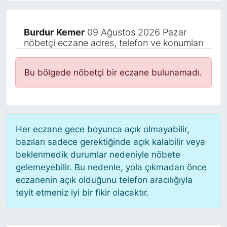
KÖŞE YAZILARI
Burdur
Kemer
09 Ağustos 2026 Pazar
nöbetçi eczane adres, telefon ve konumları
KÖŞE YAZILARI (Arşiv)
KÜLTÜR SANAT
Bu bölgede nöbetçi bir eczane bulunamadı.
MAGAZİN
RÖPORTAJ
Her eczane gece boyunca açık olmayabilir,
bazıları sadece gerektiğinde açık kalabilir veya
SAĞLIK
beklenmedik durumlar nedeniyle nöbete
gelemeyebilir. Bu nedenle, yola çıkmadan önce
SARIYER HABERLERİ
eczanenin açık olduğunu telefon aracılığıyla
teyit etmeniz iyi bir fikir olacaktır.
SARIYER İMAR BARIŞI
SEKTÖR