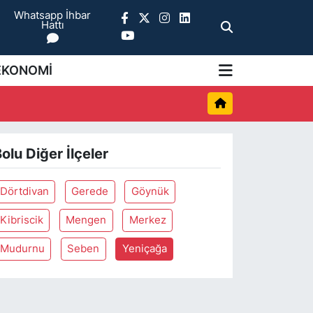
Whatsapp İhbar
Hattı
EKONOMİ
olu Diğer İlçeler
Dörtdivan
Gerede
Göynük
Kibriscik
Mengen
Merkez
Mudurnu
Seben
Yeniçağa