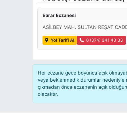
KÖŞE YAZILARI
Ebrar Eczanesi
KÖŞE YAZILARI (Arşiv)
ASİLBEY MAH. SULTAN REŞAT CADD
KÜLTÜR SANAT
Yol Tarifi Al
0 (374) 341 43 33
MAGAZİN
RÖPORTAJ
Her eczane gece boyunca açık olmayabili
veya beklenmedik durumlar nedeniyle n
SAĞLIK
çıkmadan önce eczanenin açık olduğunu te
olacaktır.
SARIYER HABERLERİ
SARIYER İMAR BARIŞI
SEKTÖR