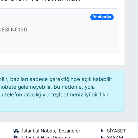
Yeniçağa
ESİ NO:90
r, bazıları sadece gerektiğinde açık kalabilir
öbete gelemeyebilir. Bu nedenle, yola
lefon aracılığıyla teyit etmeniz iyi bir fikir
İstanbul Nöbetçi Eczaneler
SİYASET
İstanbul Hava Durumu
YAŞAM