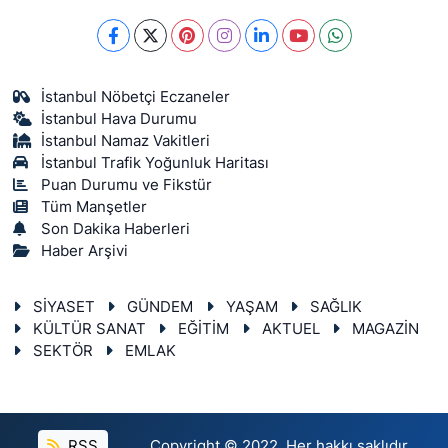
İstanbul Nöbetçi Eczaneler
İstanbul Hava Durumu
İstanbul Namaz Vakitleri
İstanbul Trafik Yoğunluk Haritası
Puan Durumu ve Fikstür
Tüm Manşetler
Son Dakika Haberleri
Haber Arşivi
SİYASET
GÜNDEM
YAŞAM
SAĞLIK
KÜLTÜR SANAT
EĞİTİM
AKTUEL
MAGAZİN
SEKTÖR
EMLAK
RSS
Copyright © 2022. Her hakkı saklıdır.