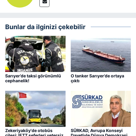
Bunlar da ilginizi çekebilir
Sarıyer’de taksi görünümlü
O tanker Sarıyer’de ortaya
cephanelik!
çıktı
Zekeriyaköy'de otobüs
SÜRKAD, Avrupa Konseyi
çilesi: İETT seferleri yetersiz
Davetiyle Dünya Demokrasi