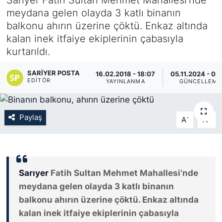
meydana gelen olayda 3 katlı binanın
KÖŞE YAZILARI
balkonu ahırın üzerine çöktü. Enkaz altında
kalan inek itfaiye ekiplerinin çabasıyla
KÖŞE YAZILARI (Arşiv)
kurtarıldı.
KÜLTÜR SANAT
SARIYER POSTA
16.02.2018 - 18:07
05.11.2024 - 02
EDITÖR
YAYINLANMA
GÜNCELLEME
MAGAZİN
Paylaş
RÖPORTAJ
-
+
A
A
SAĞLIK
SARIYER HABERLERİ
Sarıyer
Fatih Sultan Mehmet Mahallesi’nde
meydana gelen olayda 3 katlı binanın
SARIYER İMAR BARIŞI
balkonu ahırın üzerine çöktü. Enkaz altında
kalan inek itfaiye ekiplerinin çabasıyla
SEKTÖR