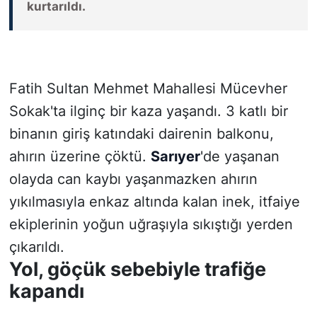
kurtarıldı.
SİYASET
SON DAKİKA HABERİ
Fatih Sultan Mehmet Mahallesi Mücevher
SPOR
Sokak'ta ilginç bir kaza yaşandı. 3 katlı bir
binanın giriş katındaki dairenin balkonu,
TEKNOLOJİ
ahırın üzerine çöktü.
Sarıyer
'de yaşanan
TÜRKİYE VE DÜNYA GÜNDEMİ
olayda can kaybı yaşanmazken ahırın
yıkılmasıyla enkaz altında kalan inek, itfaiye
VİDEO GALERİ
ekiplerinin yoğun uğraşıyla sıkıştığı yerden
çıkarıldı.
YAŞAM
Yol, göçük sebebiyle trafiğe
kapandı