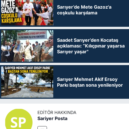
Sarıyer’de Mete Gazoz'a
coşkulu karşılama
Saadet Sarıyer’den Kocataş
açıklaması: “Kılıçpınar yaşarsa
Sarıyer yaşar"
Sarıyer Mehmet Akif Ersoy
Parkı baştan sona yenileniyor
EDITÖR HAKKINDA
Sariyer Posta