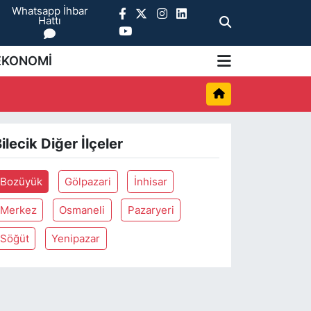
Whatsapp İhbar
Hattı
EKONOMİ
ilecik Diğer İlçeler
Bozüyük
Gölpazari
İnhisar
Merkez
Osmaneli
Pazaryeri
Söğüt
Yenipazar