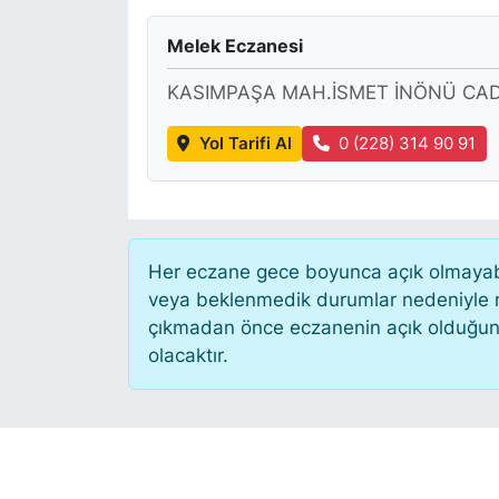
KÖŞE YAZILARI
Melek Eczanesi
KASIMPAŞA MAH.İSMET İNÖNÜ CAD.
KÖŞE YAZILARI (Arşiv)
Yol Tarifi Al
0 (228) 314 90 91
KÜLTÜR SANAT
MAGAZİN
RÖPORTAJ
Her eczane gece boyunca açık olmayabili
veya beklenmedik durumlar nedeniyle n
SAĞLIK
çıkmadan önce eczanenin açık olduğunu te
olacaktır.
SARIYER HABERLERİ
SARIYER İMAR BARIŞI
SEKTÖR