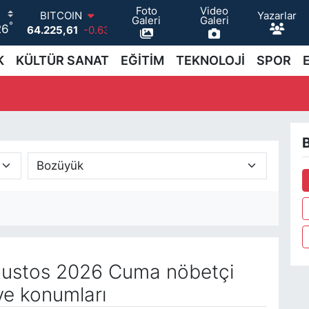
Foto
Video
Yazarlar
BITCOIN
Galeri
Galeri
°
26
64.225,61
-0.63
DOLAR
47,7143
0.16
K
KÜLTÜR SANAT
EĞİTİM
TEKNOLOJİ
SPOR
EURO
55,0317
-0.02
STERLİN
64,2463
0.07
GRAM ALTIN
B
6574.81
1.44
BİST100
13.799
70
ustos 2026 Cuma nöbetçi
ve konumları