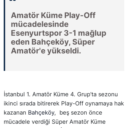
Amatör Küme Play-Off
SİYASET
mücadelesinde
SON DAKİKA HABERİ
Esenyurtspor 3-1 mağlup
eden Bahçeköy, Süper
SPOR
Amatör'e yükseldi.
TEKNOLOJİ
TÜRKİYE VE DÜNYA GÜNDEMİ
VİDEO GALERİ
İstanbul 1. Amatör Küme 4. Grup'ta sezonu
YAŞAM
ikinci sırada bitirerek Play-Off oynamaya hak
kazanan
Bahçeköy
, beş sezon önce
mücadele verdiği Süper Amatör Küme