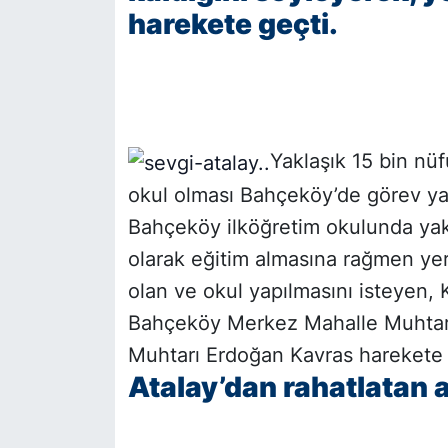
harekete geçti.
SİYASET
SON DAKİKA HABERİ
SPOR
Yaklaşık 15 bin nü
okul olması Bahçeköy’de görev ya
TEKNOLOJİ
Bahçeköy ilköğretim okulunda ya
TÜRKİYE VE DÜNYA GÜNDEMİ
olarak eğitim almasına rağmen yer
olan ve okul yapılmasını isteyen,
VİDEO GALERİ
Bahçeköy Merkez Mahalle Muhtar
Muhtarı Erdoğan Kavras harekete 
YAŞAM
Atalay’dan rahatlatan 