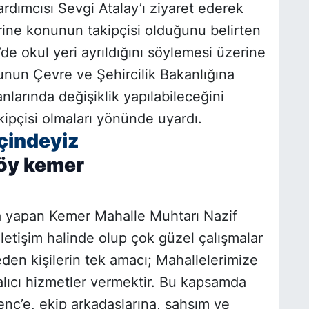
rdımcısı Sevgi Atalay’ı ziyaret ederek
erine konunun takipçisi olduğunu belirten
de okul yeri ayrıldığını söylemesi üzerine
nunun Çevre ve Şehircilik Bakanlığına
anlarında değişiklik yapılabileceğini
kipçisi olmaları yönünde uyardı.
çindeyiz
ma yapan Kemer Mahalle Muhtarı Nazif
iletişim halinde olup çok güzel çalışmalar
den kişilerin tek amacı; Mahallelerimize
alıcı hizmetler vermektir. Bu kapsamda
nç’e, ekip arkadaşlarına, şahsım ve