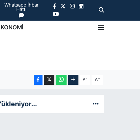
Whatsapp İhbar
Hattı
EKONOMİ
-
+
A
A
ükleniyor...