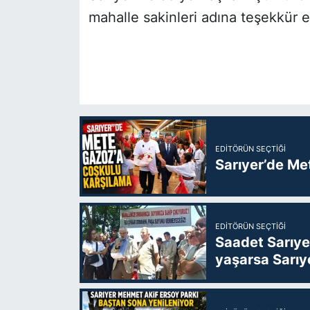
mahalle sakinleri adına teşekkür 
EDITÖRÜN SEÇTIĞI
Sarıyer’de Me
EDITÖRÜN SEÇTIĞI
Saadet Sarıye
yaşarsa Sarıy