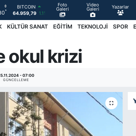
BITCOIN
Foto
Video
Yazarlar
Galeri
Galeri
64.959,79
1.11
°
30
DOLAR
47,7436
0.18
K
KÜLTÜR SANAT
EĞİTİM
TEKNOLOJİ
SPOR
EURO
55,2510
0.32
STERLİN
okul krizi
64,4811
0.38
GRAM ALTIN
6660.55
0.03
BİST100
13.779
-14
5.11.2024 - 07:00
GÜNCELLEME
Y