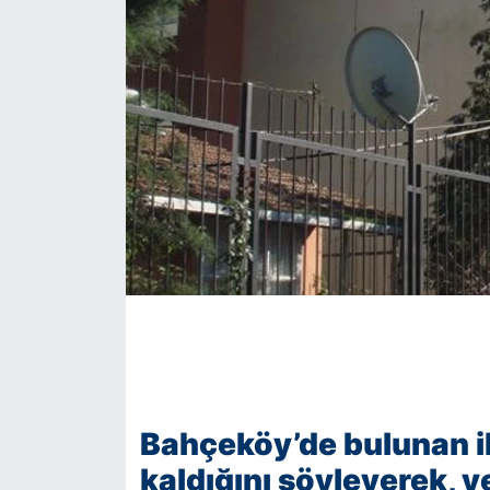
KÖŞE YAZILARI
KÖŞE YAZILARI (Arşiv)
KÜLTÜR SANAT
MAGAZİN
RÖPORTAJ
SAĞLIK
SARIYER HABERLERİ
SARIYER İMAR BARIŞI
Bahçeköy’de bulunan i
kaldığını söyleyerek, ye
SEKTÖR