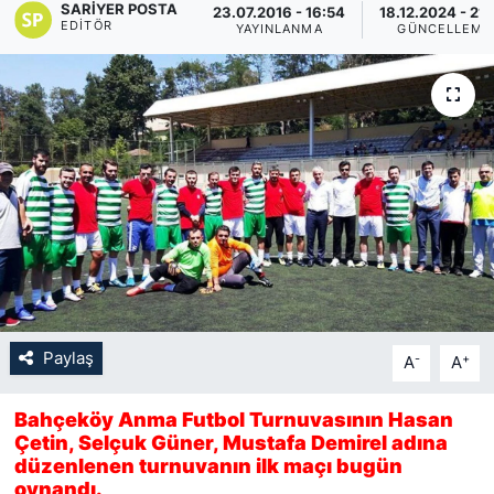
SARIYER POSTA
23.07.2016 - 16:54
18.12.2024 - 21
EDITÖR
YAYINLANMA
GÜNCELLEME
KÖŞE YAZILARI
KÖŞE YAZILARI (Arşiv)
KÜLTÜR SANAT
MAGAZİN
RÖPORTAJ
SAĞLIK
Paylaş
-
+
A
A
SARIYER HABERLERİ
Bahçeköy Anma Futbol Turnuvasının Hasan
SARIYER İMAR BARIŞI
Çetin, Selçuk Güner, Mustafa Demirel adına
düzenlenen turnuvanın ilk maçı bugün
oynandı.
SEKTÖR