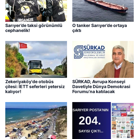
Sarıyer’de taksi görünümlü
O tanker Sarıyer’de ortaya
cephanelik!
çıktı
Zekeriyaköy'de otobüs
SÜRKAD, Avrupa Konseyi
çilesi: İETT seferleri yetersiz
Davetiyle Dünya Demokrasi
kalıyor!
Forumu’na katılacak