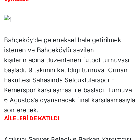
SİYASET
SON DAKİKA HABERİ
Bahçeköy’de geleneksel hale getirilmek
SPOR
istenen ve Bahçeköylü sevilen
kişilerin adına düzenlenen futbol turnuvası
TEKNOLOJİ
başladı. 9 takımın katıldığı turnuva Orman
TÜRKİYE VE DÜNYA GÜNDEMİ
Fakültesi Sahasında Selçuklularspor -
Kemerspor karşılaşması ile başladı. Turnuva
VİDEO GALERİ
6 Ağustos’a oyananacak final karşılaşmasıyla
son erecek.
YAŞAM
AİLELERİ DE KATILDI
Açılışını Sarıyer Belediye Başkan Yardımcısı