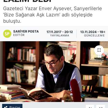
Gazeteci Yazar Enver Aysever, Sarıyerlilerle
KÖŞE YAZILARI
‘Bize Sağanak Aşk Lazım’ adlı söyleşide
buluştu.
KÖŞE YAZILARI (Arşiv)
SARIYER POSTA
17.11.2017 - 20:12
13.11.2024 - 19:0
KÜLTÜR SANAT
EDITÖR
YAYINLANMA
GÜNCELLEME
MAGAZİN
RÖPORTAJ
SAĞLIK
SARIYER HABERLERİ
SARIYER İMAR BARIŞI
SEKTÖR
Paylaş
-
+