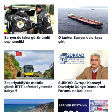
Sarıyer’de taksi görünümlü
O tanker Sarıyer’de ortaya
cephanelik!
çıktı
Zekeriyaköy'de otobüs
SÜRKAD, Avrupa Konseyi
çilesi: İETT seferleri yetersiz
Davetiyle Dünya Demokrasi
kalıyor!
Forumu’na katılacak