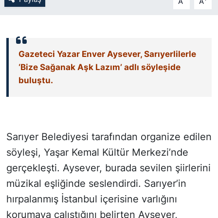
A
A
SİYASET
SON DAKİKA HABERİ
Gazeteci Yazar Enver Aysever, Sarıyerlilerle
‘Bize Sağanak Aşk Lazım’ adlı söyleşide
SPOR
buluştu.
TEKNOLOJİ
TÜRKİYE VE DÜNYA GÜNDEMİ
Sarıyer Belediyesi tarafından organize edilen
VİDEO GALERİ
söyleşi, Yaşar Kemal Kültür Merkezi’nde
gerçekleşti. Aysever, burada sevilen şiirlerini
YAŞAM
müzikal eşliğinde seslendirdi. Sarıyer’in
hırpalanmış İstanbul içerisine varlığını
korumaya çalıştığını belirten Aysever,