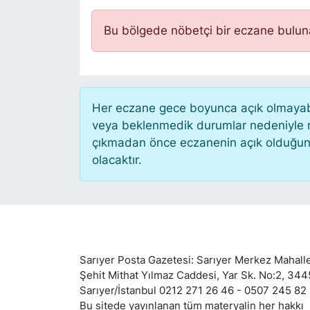
KÖŞE YAZILARI
Bu bölgede nöbetçi bir eczane bulu
KÖŞE YAZILARI (Arşiv)
KÜLTÜR SANAT
Her eczane gece boyunca açık olmayabili
veya beklenmedik durumlar nedeniyle n
MAGAZİN
çıkmadan önce eczanenin açık olduğunu te
olacaktır.
RÖPORTAJ
SAĞLIK
SARIYER HABERLERİ
Sarıyer Posta Gazetesi: Sarıyer Merkez Mahalle
SARIYER İMAR BARIŞI
Şehit Mithat Yılmaz Caddesi, Yar Sk. No:2, 34
Sarıyer/İstanbul 0212 271 26 46 - 0507 245 82
Bu sitede yayınlanan tüm materyalin her hakkı
SEKTÖR