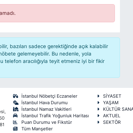
namadı.
r, bazıları sadece gerektiğinde açık kalabilir
öbete gelemeyebilir. Bu nedenle, yola
lefon aracılığıyla teyit etmeniz iyi bir fikir
İstanbul Nöbetçi Eczaneler
SİYASET
İstanbul Hava Durumu
YAŞAM
İstanbul Namaz Vakitleri
KÜLTÜR SAN
si,
İstanbul Trafik Yoğunluk Haritası
AKTUEL
450
Puan Durumu ve Fikstür
SEKTÖR
 81
Tüm Manşetler