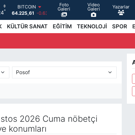
Foto
Video
Yazarlar
BITCOIN
Galeri
Galeri
°
24
64.225,61
-0.63
DOLAR
47,7143
0.16
K
KÜLTÜR SANAT
EĞİTİM
TEKNOLOJİ
SPOR
EURO
55,0317
-0.02
STERLİN
64,2463
0.07
GRAM ALTIN
A
6510.40
0.45
BİST100
13.799
70
stos 2026 Cuma nöbetçi
ve konumları