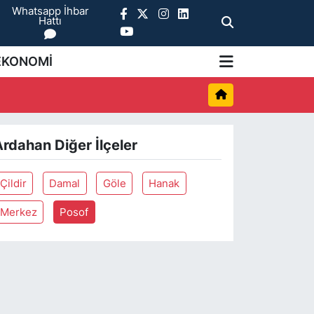
Whatsapp İhbar
Hattı
EKONOMİ
rdahan Diğer İlçeler
Çildir
Damal
Göle
Hanak
Merkez
Posof