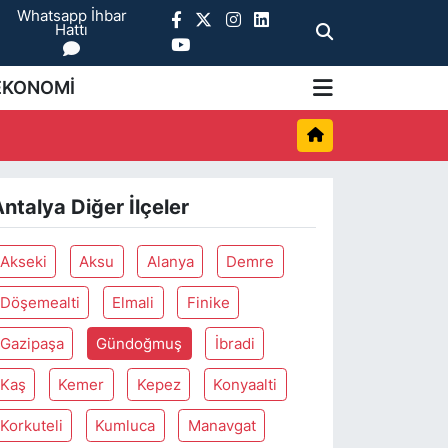
Whatsapp İhbar
Hattı
EKONOMİ
ntalya Diğer İlçeler
Akseki
Aksu
Alanya
Demre
Döşemealti
Elmali
Finike
Gazipaşa
Gündoğmuş
İbradi
Kaş
Kemer
Kepez
Konyaalti
Korkuteli
Kumluca
Manavgat