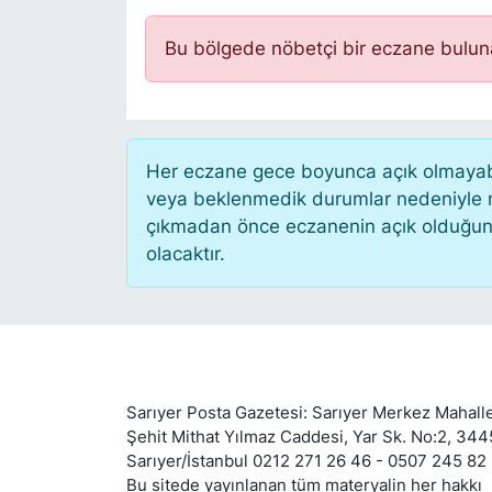
KÖŞE YAZILARI
Bu bölgede nöbetçi bir eczane bulu
KÖŞE YAZILARI (Arşiv)
KÜLTÜR SANAT
Her eczane gece boyunca açık olmayabili
veya beklenmedik durumlar nedeniyle n
MAGAZİN
çıkmadan önce eczanenin açık olduğunu te
olacaktır.
RÖPORTAJ
SAĞLIK
SARIYER HABERLERİ
Sarıyer Posta Gazetesi: Sarıyer Merkez Mahalle
SARIYER İMAR BARIŞI
Şehit Mithat Yılmaz Caddesi, Yar Sk. No:2, 34
Sarıyer/İstanbul 0212 271 26 46 - 0507 245 82
Bu sitede yayınlanan tüm materyalin her hakkı
SEKTÖR