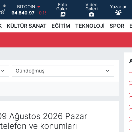
Foto
Video
Yazarlar
BITCOIN
Galeri
Galeri
°
28
64.840,97
-0.15
DOLAR
47,7436
0.18
K
KÜLTÜR SANAT
EĞİTİM
TEKNOLOJİ
SPOR
EURO
55,2510
0.32
STERLİN
64,4811
0.38
GRAM ALTIN
A
6660.55
0
BİST100
13.779
-14
9 Ağustos 2026 Pazar
telefon ve konumları