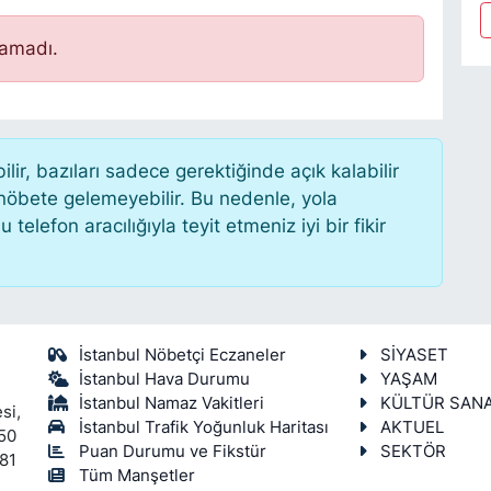
namadı.
r, bazıları sadece gerektiğinde açık kalabilir
öbete gelemeyebilir. Bu nedenle, yola
lefon aracılığıyla teyit etmeniz iyi bir fikir
İstanbul Nöbetçi Eczaneler
SİYASET
İstanbul Hava Durumu
YAŞAM
İstanbul Namaz Vakitleri
KÜLTÜR SAN
si,
İstanbul Trafik Yoğunluk Haritası
AKTUEL
450
Puan Durumu ve Fikstür
SEKTÖR
 81
Tüm Manşetler