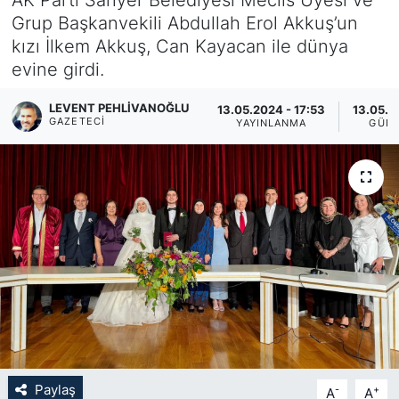
Grup Başkanvekili Abdullah Erol Akkuş’un
KÖŞE YAZILARI
kızı İlkem Akkuş, Can Kayacan ile dünya
evine girdi.
KÖŞE YAZILARI (Arşiv)
LEVENT PEHLIVANOĞLU
13.05.2024 - 17:53
13.05.2
KÜLTÜR SANAT
GAZETECI
YAYINLANMA
GÜN
MAGAZİN
RÖPORTAJ
SAĞLIK
SARIYER HABERLERİ
SARIYER İMAR BARIŞI
Paylaş
-
+
A
A
SEKTÖR