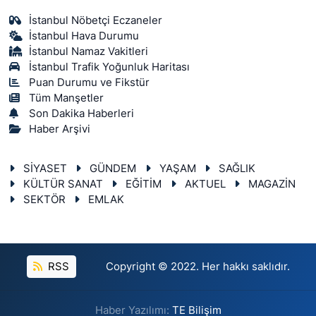
İstanbul Nöbetçi Eczaneler
İstanbul Hava Durumu
İstanbul Namaz Vakitleri
İstanbul Trafik Yoğunluk Haritası
Puan Durumu ve Fikstür
Tüm Manşetler
Son Dakika Haberleri
Haber Arşivi
SİYASET
GÜNDEM
YAŞAM
SAĞLIK
KÜLTÜR SANAT
EĞİTİM
AKTUEL
MAGAZİN
SEKTÖR
EMLAK
RSS
Copyright © 2022. Her hakkı saklıdır.
Haber Yazılımı:
TE Bilişim