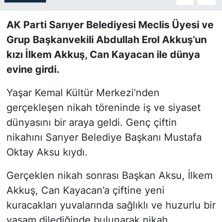
SİYASET
AK Parti Sarıyer Belediyesi Meclis Üyesi ve
Grup Başkanvekili Abdullah Erol Akkuş’un
SON DAKİKA HABERİ
kızı İlkem Akkuş, Can Kayacan ile dünya
evine girdi.
SPOR
Yaşar Kemal Kültür Merkezi’nden
TEKNOLOJİ
gerçekleşen nikah töreninde iş ve siyaset
dünyasını bir araya geldi. Genç çiftin
TÜRKİYE VE DÜNYA GÜNDEMİ
nikahını Sarıyer Belediye Başkanı Mustafa
VİDEO GALERİ
Oktay Aksu kıydı.
Gerçeklen nikah sonrası Başkan Aksu, İlkem
YAŞAM
Akkuş, Can Kayacan’a çiftine yeni
kuracakları yuvalarında sağlıklı ve huzurlu bir
yaşam dilediğinde bulunarak nikah