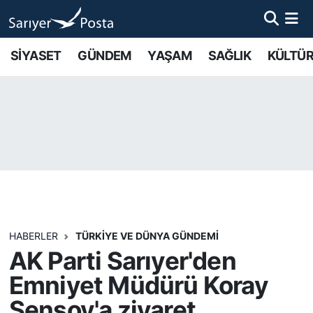
AKTUEL
İstanbul Nöbetçi Eczaneler
SİYASET
GÜNDEM
YAŞAM
SAĞLIK
KÜLTÜR
ALT MANŞETLER
İstanbul Hava Durumu
EĞİTİM
İstanbul Namaz Vakitleri
EKONOMİ
İstanbul Trafik Yoğunluk Haritası
EMLAK
Süper Lig Puan Durumu ve Fikstür
FOTO GALERİ
Tüm Manşetler
HABERLER
TÜRKİYE VE DÜNYA GÜNDEMİ
AK Parti Sarıyer'den
GÜNCEL HABERLER
Son Dakika Haberleri
Emniyet Müdürü Koray
Şensoy'a ziyaret
GÜNDEM
Haber Arşivi