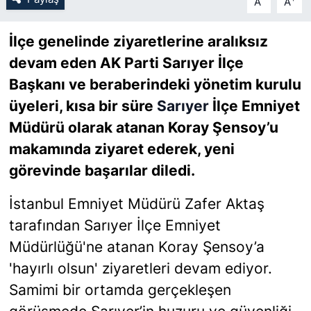
A
A
SİYASET
İlçe genelinde ziyaretlerine aralıksız
devam eden AK Parti Sarıyer İlçe
SON DAKİKA HABERİ
Başkanı ve beraberindeki yönetim kurulu
üyeleri, kısa bir süre
Sarıyer
İlçe Emniyet
SPOR
Müdürü olarak atanan Koray Şensoy’u
TEKNOLOJİ
makamında ziyaret ederek, yeni
görevinde başarılar diledi.
TÜRKİYE VE DÜNYA GÜNDEMİ
İstanbul Emniyet Müdürü Zafer Aktaş
VİDEO GALERİ
tarafından Sarıyer İlçe Emniyet
Müdürlüğü'ne atanan Koray Şensoy’a
YAŞAM
'hayırlı olsun' ziyaretleri devam ediyor.
Samimi bir ortamda gerçekleşen
görüşmede Sarıyer’in huzuru ve güvenliği