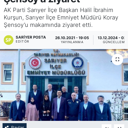
AK Parti Sarıyer İlçe Başkan Halil İbrahim
KÖŞE YAZILARI
Kurşun, Sarıyer İlçe Emniyet Müdürü Koray
Şensoy’u makamında ziyaret etti.
KÖŞE YAZILARI (Arşiv)
SARIYER POSTA
26.10.2021 - 19:05
13.12.2024 - 02
KÜLTÜR SANAT
EDITÖR
YAYINLANMA
GÜNCELLEME
MAGAZİN
RÖPORTAJ
SAĞLIK
SARIYER HABERLERİ
SARIYER İMAR BARIŞI
SEKTÖR
Paylaş
-
+