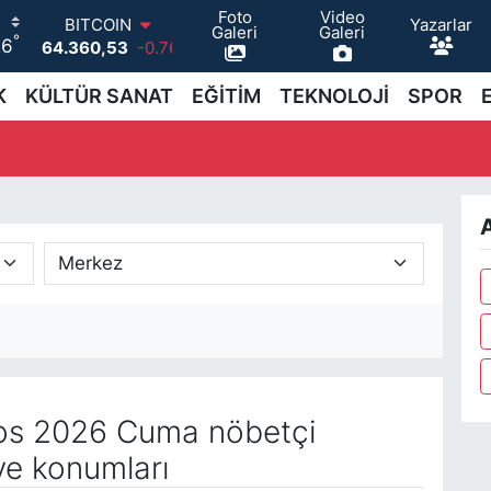
Foto
Video
Yazarlar
BITCOIN
Galeri
Galeri
°
26
64.360,53
-0.76
DOLAR
47,7143
0.16
K
KÜLTÜR SANAT
EĞİTİM
TEKNOLOJİ
SPOR
EURO
55,0317
-0.02
STERLİN
64,2463
0.07
GRAM ALTIN
A
6574.81
1.44
BİST100
13.887
64
os 2026 Cuma nöbetçi
ve konumları