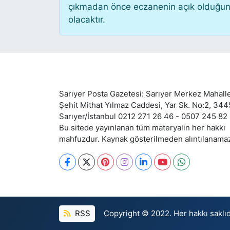
çıkmadan önce eczanenin açık olduğunu te
olacaktır.
SİYASET
SON DAKİKA HABERİ
SPOR
Sarıyer Posta Gazetesi: Sarıyer Merkez Mahalle
TEKNOLOJİ
Şehit Mithat Yılmaz Caddesi, Yar Sk. No:2, 34
Sarıyer/İstanbul 0212 271 26 46 - 0507 245 82
Bu sitede yayınlanan tüm materyalin her hakkı
TÜRKİYE VE DÜNYA GÜNDEMİ
mahfuzdur. Kaynak gösterilmeden alıntılanama
VİDEO GALERİ
YAŞAM
RSS
Copyright © 2022. Her hakkı saklıd