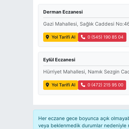
KÖŞE YAZILARI
Derman Eczanesi
Gazi Mahallesi, Sağlık Caddesi No:4
KÖŞE YAZILARI (Arşiv)
Yol Tarifi Al
0 (545) 190 85 04
KÜLTÜR SANAT
MAGAZİN
Eylül Eczanesi
RÖPORTAJ
Hürriyet Mahallesi, Namık Sezgin Ca
SAĞLIK
Yol Tarifi Al
0 (472) 215 95 00
SARIYER HABERLERİ
SARIYER İMAR BARIŞI
Her eczane gece boyunca açık olmayabili
veya beklenmedik durumlar nedeniyle n
SEKTÖR