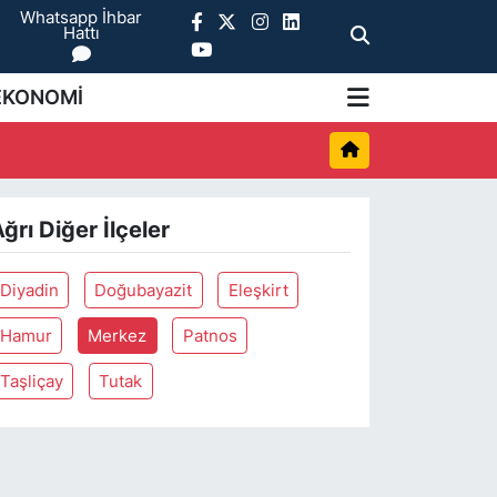
Whatsapp İhbar
Hattı
EKONOMİ
ğrı Diğer İlçeler
Diyadin
Doğubayazit
Eleşkirt
Hamur
Merkez
Patnos
Taşliçay
Tutak