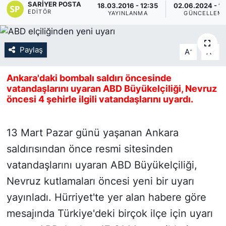
SARIYER POSTA
18.03.2016 - 12:35
02.06.2024 - 1
EDITÖR
YAYINLANMA
GÜNCELLEM
KÖŞE YAZILARI
KÖŞE YAZILARI (Arşiv)
Paylaş
-
+
A
A
KÜLTÜR SANAT
Ankara'daki bombalı saldırı öncesinde
vatandaşlarını uyaran ABD Büyükelçiliği, Nevruz
MAGAZİN
öncesi 4 şehirle ilgili vatandaşlarını uyardı.
RÖPORTAJ
13 Mart Pazar günü yaşanan Ankara
SAĞLIK
saldırısından önce resmi sitesinden
vatandaşlarını uyaran ABD Büyükelçiliği,
SARIYER HABERLERİ
Nevruz kutlamaları öncesi yeni bir uyarı
yayınladı. Hürriyet'te yer alan habere göre
SARIYER İMAR BARIŞI
mesajında Türkiye'deki birçok ilçe için uyarı
SEKTÖR