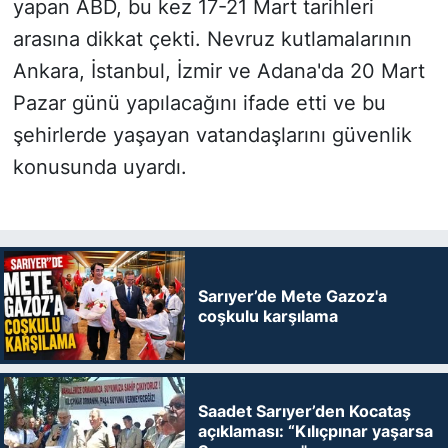
yapan ABD, bu kez 17-21 Mart tarihleri
arasına dikkat çekti. Nevruz kutlamalarının
SİYASET
Ankara, İstanbul, İzmir ve Adana'da 20 Mart
SON DAKİKA HABERİ
Pazar günü yapılacağını ifade etti ve bu
şehirlerde yaşayan vatandaşlarını güvenlik
SPOR
konusunda uyardı.
TEKNOLOJİ
TÜRKİYE VE DÜNYA GÜNDEMİ
Sarıyer’de Mete Gazoz'a
VİDEO GALERİ
coşkulu karşılama
YAŞAM
Saadet Sarıyer’den Kocataş
açıklaması: “Kılıçpınar yaşarsa