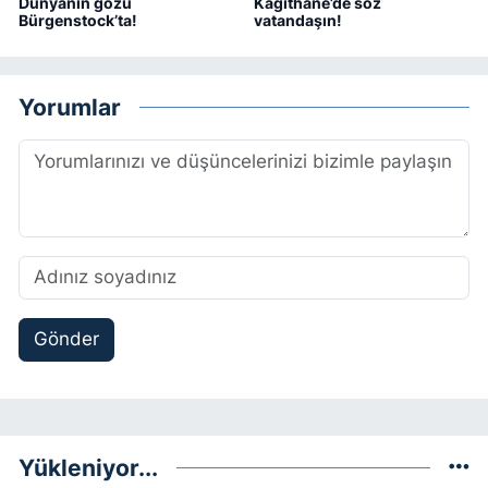
Dünyanın gözü
Kâğıthane’de söz
Bürgenstock’ta!
vatandaşın!
Yorumlar
Gönder
Yükleniyor...