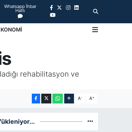
Whatsapp İhbar
Hattı
EKONOMİ
is
ladığı rehabilitasyon ve
-
+
A
A
ükleniyor...