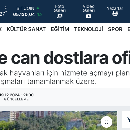
Foto
Video
BITCOIN
Yazarlar
Galeri
Galeri
65.130,04
1.2
°
27
DOLAR
47,7106
0.17
K
KÜLTÜR SANAT
EĞİTİM
TEKNOLOJİ
SPOR
EURO
55,1652
0.27
STERLİN
64,4046
0.35
 can dostlara of
GRAM ALTIN
6648.99
2.59
BİST100
ak hayvanları için hizmete açmayı plan
13.773
-19
lışmaları tamamlanmak üzere.
19.12.2024 - 21:00
GÜNCELLEME
Y