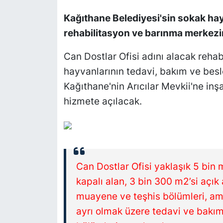
Kağıthane Belediyesi'sin sokak hay
SİYASET
rehabilitasyon ve barınma merkezi
SON DAKİKA HABERİ
Can Dostlar Ofisi adını alacak reh
hayvanlarının tedavi, bakım ve besle
SPOR
Kağıthane'nin Arıcılar Mevkii'ne inş
TEKNOLOJİ
hizmete açılacak.
TÜRKİYE VE DÜNYA GÜNDEMİ
VİDEO GALERİ
Can Dostlar Ofisi yaklaşık 5 bin
YAŞAM
kapalı alan, 3 bin 300 m2’si açık
muayene ve teşhis bölümleri, ame
ayrı olmak üzere tedavi ve bakım