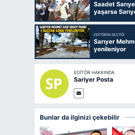
Saadet Sarıye
yaşarsa Sarıy
EDITÖRÜN SEÇTIĞI
Sarıyer Mehme
yenileniyor
EDITÖR HAKKINDA
Sariyer Posta
Bunlar da ilginizi çekebilir