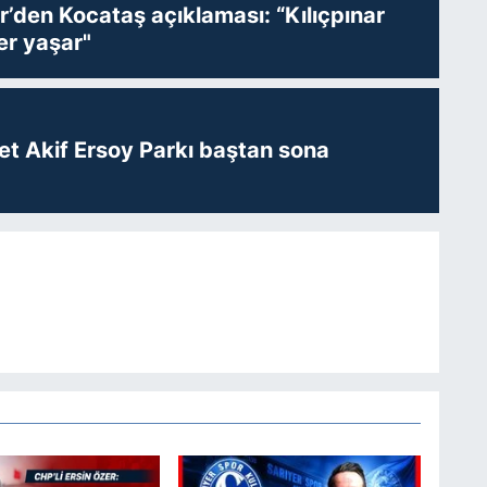
r’den Kocataş açıklaması: “Kılıçpınar
er yaşar"
t Akif Ersoy Parkı baştan sona