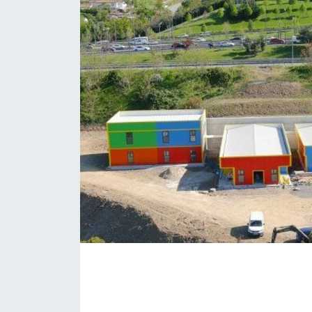
KÖŞE YAZILARI
KÖŞE YAZILARI (Arşiv)
KÜLTÜR SANAT
MAGAZİN
RÖPORTAJ
SAĞLIK
SARIYER HABERLERİ
SARIYER İMAR BARIŞI
SEKTÖR