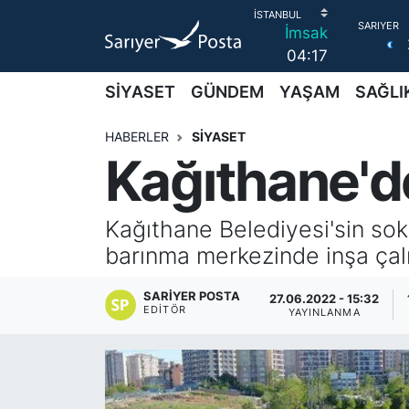
İmsak
04:17
AKTUEL
İstanbul Nöbetçi Eczaneler
SİYASET
GÜNDEM
YAŞAM
SAĞLI
ALT MANŞETLER
İstanbul Hava Durumu
HABERLER
SİYASET
Kağıthane'de
EĞİTİM
İstanbul Namaz Vakitleri
EKONOMİ
İstanbul Trafik Yoğunluk Haritası
Kağıthane Belediyesi'sin sok
barınma merkezinde inşa ça
EMLAK
Süper Lig Puan Durumu ve Fikstür
SARIYER POSTA
27.06.2022 - 15:32
FOTO GALERİ
Tüm Manşetler
EDITÖR
YAYINLANMA
GÜNCEL HABERLER
Son Dakika Haberleri
GÜNDEM
Haber Arşivi