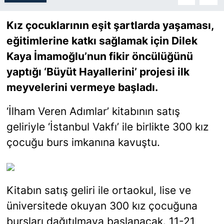
Kız çocuklarının eşit şartlarda yaşaması,
SİYASET
eğitimlerine katkı sağlamak için Dilek
SON DAKİKA HABERİ
Kaya İmamoğlu’nun fikir öncülüğünü
yaptığı ‘Büyüt Hayallerini’ projesi ilk
SPOR
meyvelerini vermeye başladı.
TEKNOLOJİ
‘İlham Veren Adımlar’ kitabının satış
geliriyle ‘İstanbul Vakfı’ ile birlikte 300 kız
TÜRKİYE VE DÜNYA GÜNDEMİ
çocuğu burs imkanına kavuştu.
VİDEO GALERİ
YAŞAM
Kitabın satış geliri ile ortaokul, lise ve
üniversitede okuyan 300 kız çocuğuna
bursları dağıtılmaya başlanacak. 11-21