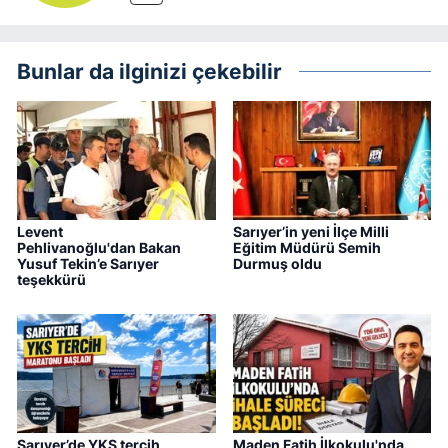
Bunlar da ilginizi çekebilir
Levent
Sarıyer’in yeni İlçe Milli
Pehlivanoğlu'dan Bakan
Eğitim Müdürü Semih
Yusuf Tekin’e Sarıyer
Durmuş oldu
teşekkürü
Sarıyer’de YKS tercih
Maden Fatih İlkokulu'nda