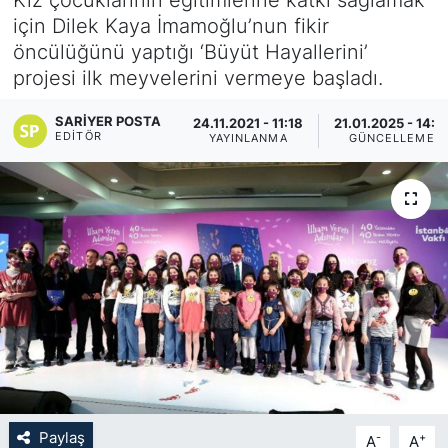
için Dilek Kaya İmamoğlu’nun fikir
KÖŞE YAZILARI
öncülüğünü yaptığı ‘Büyüt Hayallerini’
projesi ilk meyvelerini vermeye başladı.
KÖŞE YAZILARI (Arşiv)
SARIYER POSTA
24.11.2021 - 11:18
21.01.2025 - 14:1
KÜLTÜR SANAT
EDITÖR
YAYINLANMA
GÜNCELLEME
MAGAZİN
RÖPORTAJ
SAĞLIK
SARIYER HABERLERİ
SARIYER İMAR BARIŞI
Paylaş
-
+
A
A
SEKTÖR