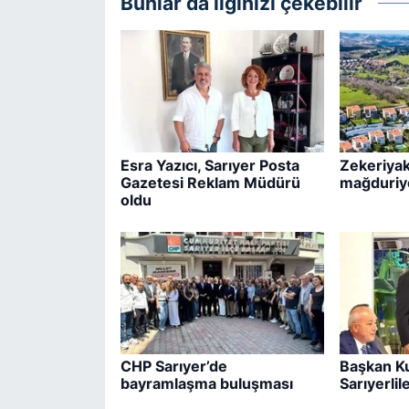
Bunlar da ilginizi çekebilir
Esra Yazıcı, Sarıyer Posta
Zekeriyak
Gazetesi Reklam Müdürü
mağduriy
oldu
CHP Sarıyer’de
Başkan K
bayramlaşma buluşması
Sarıyerlil