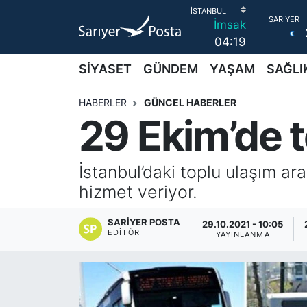
İmsak
04:19
AKTUEL
İstanbul Nöbetçi Eczaneler
SİYASET
GÜNDEM
YAŞAM
SAĞLI
ALT MANŞETLER
İstanbul Hava Durumu
HABERLER
GÜNCEL HABERLER
29 Ekim’de t
EĞİTİM
İstanbul Namaz Vakitleri
EKONOMİ
İstanbul Trafik Yoğunluk Haritası
İstanbul’daki toplu ulaşım a
hizmet veriyor.
EMLAK
Süper Lig Puan Durumu ve Fikstür
SARIYER POSTA
29.10.2021 - 10:05
FOTO GALERİ
Tüm Manşetler
EDITÖR
YAYINLANMA
GÜNCEL HABERLER
Son Dakika Haberleri
GÜNDEM
Haber Arşivi