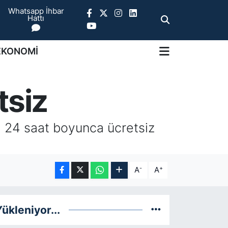
Whatsapp İhbar
Hattı
EKONOMİ
tsiz
a, 24 saat boyunca ücretsiz
-
+
A
A
ükleniyor...