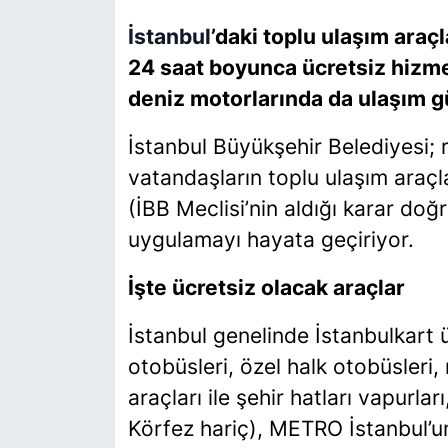
İstanbul
’daki toplu ulaşım araç
SİYASET
24 saat boyunca ücretsiz hizme
deniz motorlarında da ulaşım g
SON DAKİKA HABERİ
İstanbul Büyükşehir Belediyesi; r
SPOR
vatandaşların toplu ulaşım araçl
TEKNOLOJİ
(İBB Meclisi’nin aldığı karar doğ
uygulamayı hayata geçiriyor.
TÜRKİYE VE DÜNYA GÜNDEMİ
İşte ücretsiz olacak araçlar
VİDEO GALERİ
İstanbul genelinde İstanbulkart
YAŞAM
otobüsleri, özel halk otobüsleri,
araçları ile şehir hatları vapurlar
Körfez hariç), METRO İstanbul’un