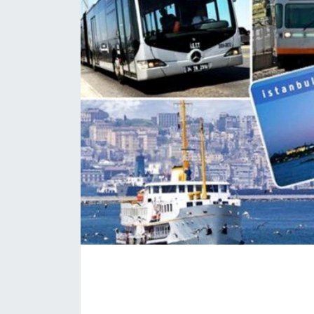
KÖŞE YAZILARI
KÖŞE YAZILARI (Arşiv)
KÜLTÜR SANAT
MAGAZİN
RÖPORTAJ
SAĞLIK
SARIYER HABERLERİ
SARIYER İMAR BARIŞI
SEKTÖR