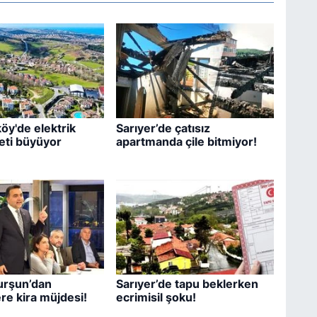
öy'de elektrik
Sarıyer’de çatısız
eti büyüyor
apartmanda çile bitmiyor!
urşun’dan
Sarıyer’de tapu beklerken
ere kira müjdesi!
ecrimisil şoku!