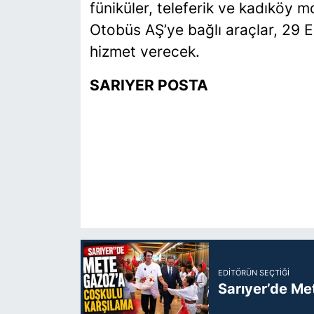
füniküler, teleferik ve kadıköy m
Otobüs AŞ’ye bağlı araçlar, 29 
hizmet verecek.
SARIYER POSTA
EDITÖRÜN SEÇTIĞI
Sarıyer’de Me