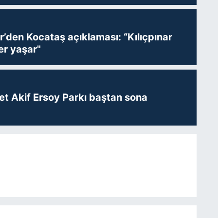
r’den Kocataş açıklaması: “Kılıçpınar
er yaşar"
t Akif Ersoy Parkı baştan sona