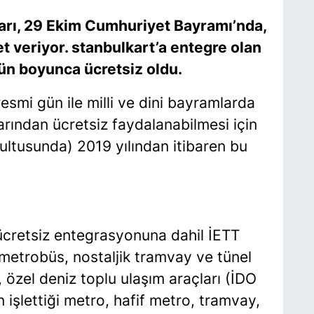
ları, 29 Ekim Cumhuriyet Bayramı’nda,
t veriyor. stanbulkart’a entegre olan
ün boyunca ücretsiz oldu.
esmi gün ile milli ve dini bayramlarda
arından ücretsiz faydalanabilmesi için
rultusunda) 2019 yılından itibaren bu
 ücretsiz entegrasyonuna dahil İETT
 metrobüs, nostaljik tramvay ve tünel
ı, özel deniz toplu ulaşım araçları (İDO
 işlettiği metro, hafif metro, tramvay,