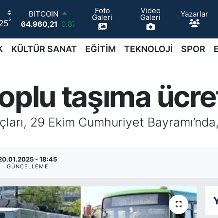
BITCOIN
Foto
Video
Yazarlar
Galeri
Galeri
64.960,21
0.87
°
25
DOLAR
47,7436
0.18
K
KÜLTÜR SANAT
EĞİTİM
TEKNOLOJİ
SPOR
EURO
55,2510
0.32
STERLİN
64,4811
0.38
oplu taşıma ücre
GRAM ALTIN
6648.99
2.59
BİST100
raçları, 29 Ekim Cumhuriyet Bayramı’nd
13.779
-14
20.01.2025 - 18:45
GÜNCELLEME
Y