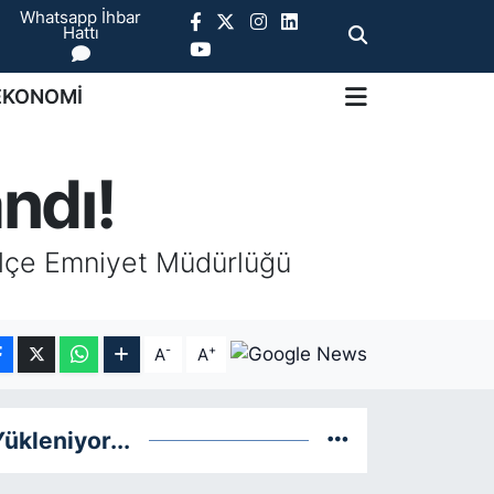
Whatsapp İhbar
Hattı
EKONOMİ
ndı!
 İlçe Emniyet Müdürlüğü
-
+
A
A
ükleniyor...