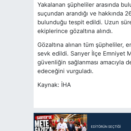
Yakalanan şüpheliler arasında buluna
suçundan arandığı ve hakkında 26 
bulunduğu tespit edildi. Uzun süred
ekiplerince gözaltına alındı.
Gözaltına alınan tüm şüpheliler, e
sevk edildi. Sarıyer İlçe Emniyet M
güvenliğin sağlanması amacıyla d
edeceğini vurguladı.
Kaynak: İHA
EDITÖRÜN SEÇTIĞI