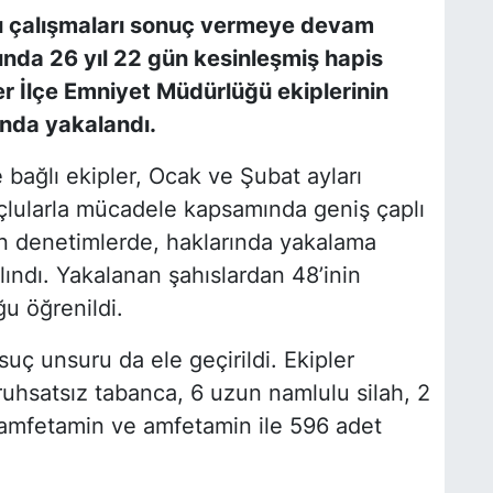
rlı çalışmaları sonuç vermeye devam
ında 26 yıl 22 gün kesinleşmiş hapis
yer İlçe Emniyet Müdürlüğü ekiplerinin
ında yakalandı.
bağlı ekipler, Ocak ve Şubat ayları
çlularla mücadele kapsamında geniş çaplı
an denetimlerde, haklarında yakalama
lındı. Yakalanan şahıslardan 48’inin
u öğrenildi.
uç unsuru da ele geçirildi. Ekipler
ruhsatsız tabanca, 6 uzun namlulu silah, 2
etamfetamin ve amfetamin ile 596 adet