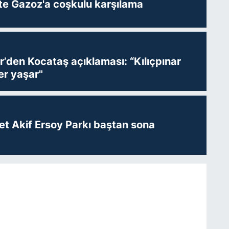
te Gazoz'a coşkulu karşılama
r’den Kocataş açıklaması: “Kılıçpınar
er yaşar"
t Akif Ersoy Parkı baştan sona