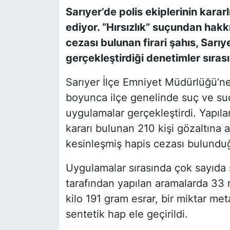
Sarıyer’de polis ekiplerinin kara
SİYASET
ediyor. “Hırsızlık” suçundan hakk
cezası bulunan firari şahıs, Sarı
SON DAKİKA HABERİ
gerçekleştirdiği denetimler sıras
SPOR
Sarıyer İlçe Emniyet Müdürlüğü’ne 
boyunca ilçe genelinde suç ve su
TEKNOLOJİ
uygulamalar gerçekleştirdi. Yapıl
kararı bulunan 210 kişi gözaltına a
TÜRKİYE VE DÜNYA GÜNDEMİ
kesinleşmiş hapis cezası bulunduğ
VİDEO GALERİ
Uygulamalar sırasında çok sayıda s
YAŞAM
tarafından yapılan aramalarda 33 
kilo 191 gram esrar, bir miktar m
sentetik hap ele geçirildi.