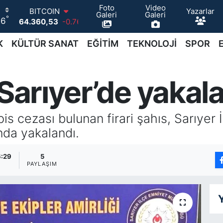
Foto
Video
BITCOIN
Yazarlar
Galeri
Galeri
°
64.360,53
-0.76
26
DOLAR
47,7143
0.16
K
KÜLTÜR SANAT
EĞİTİM
TEKNOLOJİ
SPOR
EURO
55,0317
-0.02
STERLİN
 Sarıyer’de yakala
64,2463
0.07
GRAM ALTIN
6574.81
1.44
BİST100
is cezası bulunan firari şahıs, Sarıyer
13.887
64
ında yakalandı.
6:29
5
A
PAYLAŞIM
Y