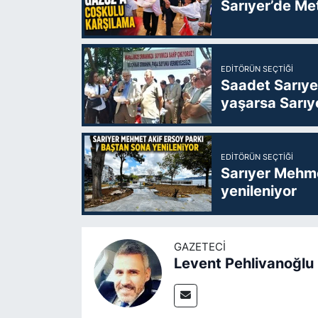
Sarıyer’de Me
EDITÖRÜN SEÇTIĞI
Saadet Sarıye
yaşarsa Sarıy
EDITÖRÜN SEÇTIĞI
Sarıyer Mehme
yenileniyor
GAZETECI
Levent Pehlivanoğlu