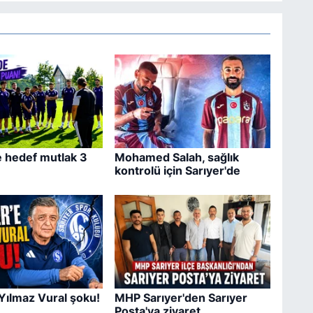
e hedef mutlak 3
Mohamed Salah, sağlık
kontrolü için Sarıyer'de
 Yılmaz Vural şoku!
MHP Sarıyer'den Sarıyer
Posta'ya ziyaret