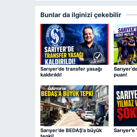
Bunlar da ilginizi çekebilir
Sarıyer'de transfer yasağı
Sarıyer’d
kaldırıldı!
puan!
Sarıyer’de BEDAŞ’a büyük
Sarıyer'e
tepki!