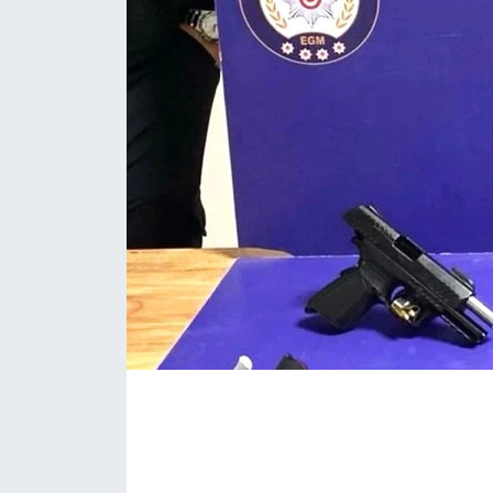
KÖŞE YAZILARI
KÖŞE YAZILARI (Arşiv)
KÜLTÜR SANAT
MAGAZİN
RÖPORTAJ
SAĞLIK
SARIYER HABERLERİ
SARIYER İMAR BARIŞI
SEKTÖR