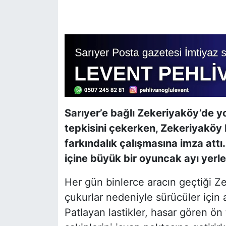
SİYASET
SON DAKİKA HABERİ
SPOR
TEKNOLOJİ
Sarıyer’e bağlı Zekeriyaköy’de yo
TÜRKİYE VE DÜNYA GÜNDEMİ
tepkisini çekerken, Zekeriyaköy 
farkındalık çalışmasına imza att
VİDEO GALERİ
içine büyük bir oyuncak ayı yerleş
YAŞAM
Her gün binlerce aracın geçtiği Ze
çukurlar nedeniyle sürücüler için 
Patlayan lastikler, hasar gören ön