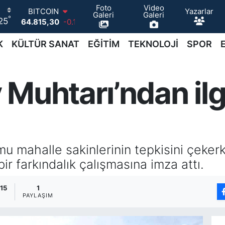
Foto
Video
Yazarlar
DOLAR
Galeri
Galeri
°
25
47,7436
0.18
EURO
55,2510
0.32
K
KÜLTÜR SANAT
EĞİTİM
TEKNOLOJİ
SPOR
STERLİN
64,4811
0.38
GRAM ALTIN
 Muhtarı’ndan ilg
6660.55
0
BİST100
13.779
-14
BITCOIN
64.815,30
-0.1
mu mahalle sakinlerinin tepkisini çeke
r farkındalık çalışmasına imza attı.
:15
1
PAYLAŞIM