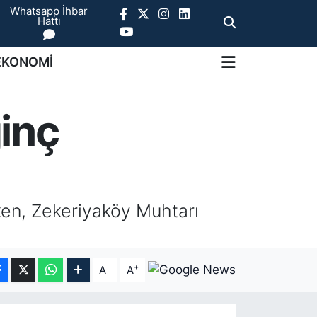
Whatsapp İhbar
Hattı
EKONOMİ
inç
rken, Zekeriyaköy Muhtarı
-
+
A
A