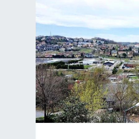
KÖŞE YAZILARI
KÖŞE YAZILARI (Arşiv)
KÜLTÜR SANAT
MAGAZİN
RÖPORTAJ
SAĞLIK
SARIYER HABERLERİ
SARIYER İMAR BARIŞI
SEKTÖR