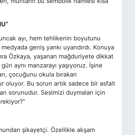
rken, muhtarın bu sembolik hamlesi kısa
NU”
yuncak ayı, hem tehlikenin boyutunu
 medyada geniş yankı uyandırdı. Konuya
mra Özkaya, yaşanan mağduriyete dikkat
r gün aynı manzarayı yaşıyoruz. İşine
an, çocuğunu okula bırakan
 oluyor. Bu sorun artık sadece bir asfalt
san sorunudur. Sesimizi duymaları için
erekiyor?”
umundan şikayetçi. Özellikle akşam