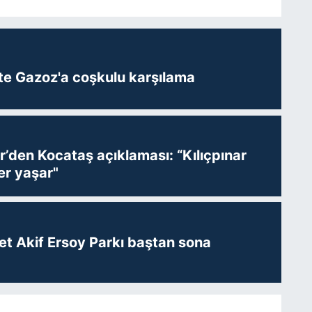
te Gazoz'a coşkulu karşılama
r’den Kocataş açıklaması: “Kılıçpınar
er yaşar"
t Akif Ersoy Parkı baştan sona