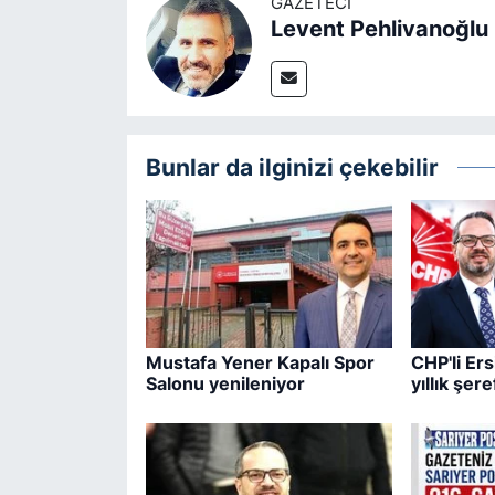
GAZETECI
Levent Pehlivanoğlu
Bunlar da ilginizi çekebilir
Mustafa Yener Kapalı Spor
CHP'li Er
Salonu yenileniyor
yıllık şere