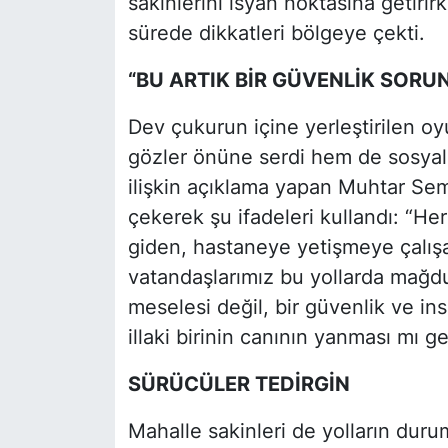
sakinlerini isyan noktasına getiri
sürede dikkatleri bölgeye çekti.
“BU ARTIK BİR GÜVENLİK SORU
Dev çukurun içine yerleştirilen o
gözler önüne serdi hem de sosyal
ilişkin açıklama yapan Muhtar Se
çekerek şu ifadeleri kullandı: “He
giden, hastaneye yetişmeye çalış
vatandaşlarımız bu yollarda mağdur
meselesi değil, bir güvenlik ve in
illaki birinin canının yanması mı g
SÜRÜCÜLER TEDİRGİN
Mahalle sakinleri de yolların dur