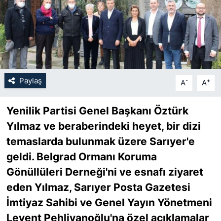
SİYASET
SON DAKİKA HABERİ
SPOR
Paylaş
-
+
A
A
TEKNOLOJİ
Yenilik Partisi Genel Başkanı Öztürk
TÜRKİYE VE DÜNYA GÜNDEMİ
Yılmaz ve beraberindeki heyet, bir dizi
temaslarda bulunmak üzere Sarıyer'e
VİDEO GALERİ
geldi. Belgrad Ormanı Koruma
Gönüllüleri Derneği'ni ve esnafı ziyaret
YAŞAM
eden Yılmaz, Sarıyer Posta Gazetesi
İmtiyaz Sahibi ve Genel Yayın Yönetmeni
Levent Pehlivanoğlu'na özel açıklamalar