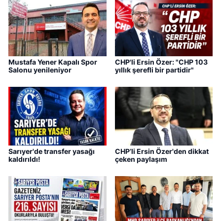
Mustafa Yener Kapalı Spor
CHP'li Ersin Özer: "CHP 103
Salonu yenileniyor
yıllık şerefli bir partidir"
Sarıyer'de transfer yasağı
CHP’li Ersin Özer'den dikkat
kaldırıldı!
çeken paylaşım