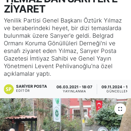
ZİYARET
KÖŞE YAZILARI
Yenilik Partisi Genel Başkanı Öztürk Yılmaz
KÖŞE YAZILARI (Arşiv)
ve beraberindeki heyet, bir dizi temaslarda
bulunmak üzere Sarıyer'e geldi. Belgrad
KÜLTÜR SANAT
Ormanı Koruma Gönüllüleri Derneği'ni ve
esnafı ziyaret eden Yılmaz, Sarıyer Posta
MAGAZİN
Gazetesi İmtiyaz Sahibi ve Genel Yayın
Yönetmeni Levent Pehlivanoğlu'na özel
RÖPORTAJ
açıklamalar yaptı.
SAĞLIK
SARIYER POSTA
06.03.2021 - 18:07
09.11.2024 - 10
EDITÖR
YAYINLANMA
GÜNCELLEM
SARIYER HABERLERİ
SARIYER İMAR BARIŞI
SEKTÖR