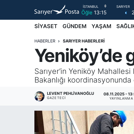
Öğle
13:15
AKTUEL
İstanbul Nöbetçi Eczaneler
SİYASET
GÜNDEM
YAŞAM
SAĞLI
ALT MANŞETLER
İstanbul Hava Durumu
HABERLER
SARIYER HABERLERİ
Yeniköy’de gö
EĞİTİM
İstanbul Namaz Vakitleri
EKONOMİ
İstanbul Trafik Yoğunluk Haritası
Sarıyer’in Yeniköy Mahallesi
Bakanlığı koordinasyonunda ö
EMLAK
Süper Lig Puan Durumu ve Fikstür
LEVENT PEHLIVANOĞLU
08.11.2025 - 13
GAZETECI
FOTO GALERİ
Tüm Manşetler
YAYINLANMA
GÜNCEL HABERLER
Son Dakika Haberleri
GÜNDEM
Haber Arşivi