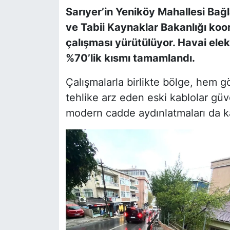
Sarıyer’in Yeniköy Mahallesi Bağl
SİYASET
ve Tabii Kaynaklar Bakanlığı koo
çalışması yürütülüyor. Havai elektr
SON DAKİKA HABERİ
%70’lik kısmı tamamlandı.
SPOR
Çalışmalarla birlikte bölge, hem gö
tehlike arz eden eski kablolar güve
TEKNOLOJİ
modern cadde aydınlatmaları da ka
TÜRKİYE VE DÜNYA GÜNDEMİ
VİDEO GALERİ
YAŞAM