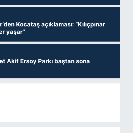
r’den Kocataş açıklaması: “Kılıçpınar
er yaşar"
t Akif Ersoy Parkı baştan sona