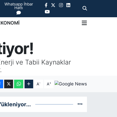
Whatsapp İhbar
Hattı
EKONOMİ
tiyor!
nerji ve Tabii Kaynaklar
.
-
+
A
A
ükleniyor...