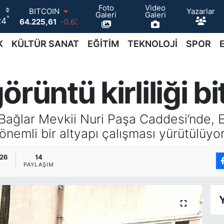
64.225,61
-0.63
Foto
Video
Yazarlar
DOLAR
Galeri
Galeri
°
24
47,6704
0
EURO
K
KÜLTÜR SANAT
EĞİTİM
TEKNOLOJİ
SPOR
55,0406
-0.08
STERLİN
64,2143
0
GRAM ALTIN
rüntü kirliliği bi
6510.40
0.45
BİST100
13.799
70
 Bağlar Mevkii Nuri Paşa Caddesi’nde, E
nemli bir altyapı çalışması yürütülüyor
:26
14
PAYLAŞIM
Y