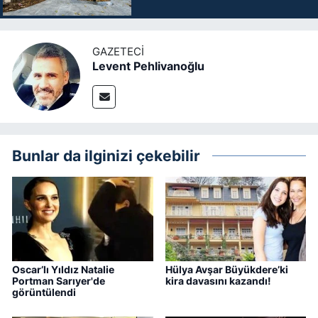
GAZETECI
Levent Pehlivanoğlu
Bunlar da ilginizi çekebilir
Oscar’lı Yıldız Natalie
Hülya Avşar Büyükdere’ki
Portman Sarıyer'de
kira davasını kazandı!
görüntülendi