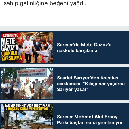
sahip gelinliğine beğeni yağdı.
Sarıyer’de Mete Gazoz'a
coşkulu karşılama
Saadet Sarıyer’den Kocataş
açıklaması: “Kılıçpınar yaşarsa
Sarıyer yaşar"
Sarıyer Mehmet Akif Ersoy
Parkı baştan sona yenileniyor