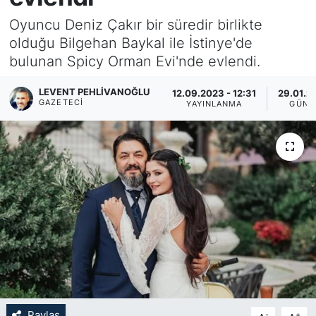
Oyuncu Deniz Çakır bir süredir birlikte
KÖŞE YAZILARI
olduğu Bilgehan Baykal ile İstinye'de
bulunan Spicy Orman Evi'nde evlendi.
KÖŞE YAZILARI (Arşiv)
LEVENT PEHLIVANOĞLU
12.09.2023 - 12:31
29.01.20
KÜLTÜR SANAT
GAZETECI
YAYINLANMA
GÜNC
MAGAZİN
RÖPORTAJ
SAĞLIK
SARIYER HABERLERİ
SARIYER İMAR BARIŞI
SEKTÖR
Paylaş
-
+