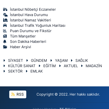
İstanbul Nöbetçi Eczaneler
İstanbul Hava Durumu
İstanbul Namaz Vakitleri
İstanbul Trafik Yoğunluk Haritası
Puan Durumu ve Fikstür
Tüm Manşetler
Son Dakika Haberleri
Haber Arşivi
SİYASET
GÜNDEM
YAŞAM
SAĞLIK
KÜLTÜR SANAT
EĞİTİM
AKTUEL
MAGAZİN
SEKTÖR
EMLAK
RSS
Copyright © 2022. Her hakkı saklıdır.