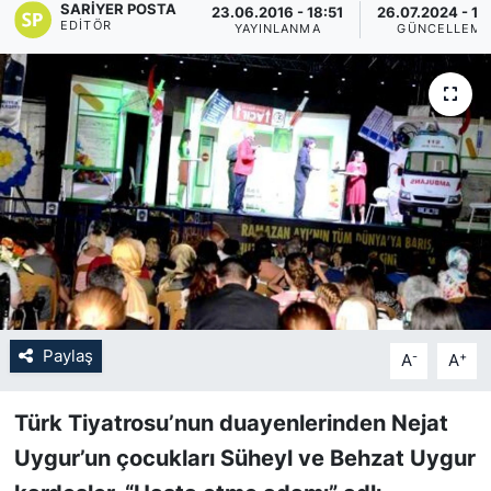
SARIYER POSTA
23.06.2016 - 18:51
26.07.2024 - 15
EDITÖR
YAYINLANMA
GÜNCELLEM
KÖŞE YAZILARI
KÖŞE YAZILARI (Arşiv)
KÜLTÜR SANAT
MAGAZİN
RÖPORTAJ
SAĞLIK
Paylaş
-
+
A
A
SARIYER HABERLERİ
Türk Tiyatrosu’nun duayenlerinden Nejat
SARIYER İMAR BARIŞI
Uygur’un çocukları Süheyl ve Behzat Uygur
SEKTÖR