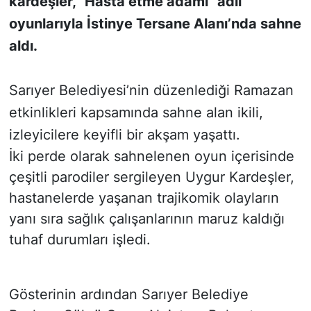
kardeşler, “Hasta etme adamı” adlı
oyunlarıyla İstinye Tersane Alanı’nda sahne
SİYASET
aldı.
SON DAKİKA HABERİ
Sarıyer Belediyesi’nin düzenlediği Ramazan
SPOR
etkinlikleri kapsamında sahne alan ikili,
izleyicilere keyifli bir akşam yaşattı.
TEKNOLOJİ
İki perde olarak sahnelenen oyun içerisinde
TÜRKİYE VE DÜNYA GÜNDEMİ
çeşitli parodiler sergileyen Uygur Kardeşler,
hastanelerde yaşanan trajikomik olayların
VİDEO GALERİ
yanı sıra sağlık çalışanlarının maruz kaldığı
tuhaf durumları işledi.
YAŞAM
Gösterinin ardından Sarıyer Belediye