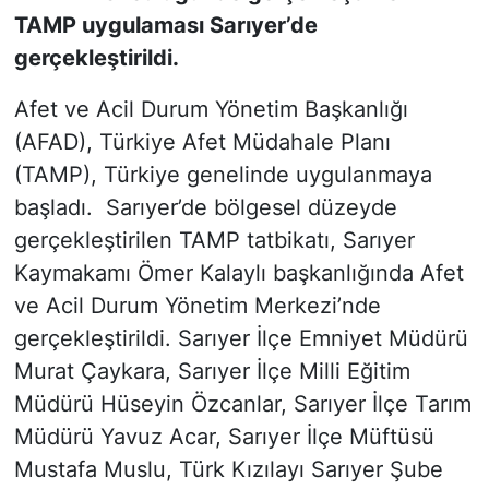
TAMP uygulaması Sarıyer’de
SİYASET
gerçekleştirildi.
Afet ve Acil Durum Yönetim Başkanlığı
SON DAKİKA HABERİ
(AFAD), Türkiye Afet Müdahale Planı
SPOR
(TAMP), Türkiye genelinde uygulanmaya
başladı. Sarıyer’de bölgesel düzeyde
TEKNOLOJİ
gerçekleştirilen TAMP tatbikatı, Sarıyer
Kaymakamı Ömer Kalaylı başkanlığında Afet
TÜRKİYE VE DÜNYA GÜNDEMİ
ve Acil Durum Yönetim Merkezi’nde
VİDEO GALERİ
gerçekleştirildi. Sarıyer İlçe Emniyet Müdürü
Murat Çaykara, Sarıyer İlçe Milli Eğitim
YAŞAM
Müdürü Hüseyin Özcanlar, Sarıyer İlçe Tarım
Müdürü Yavuz Acar, Sarıyer İlçe Müftüsü
Mustafa Muslu, Türk Kızılayı Sarıyer Şube