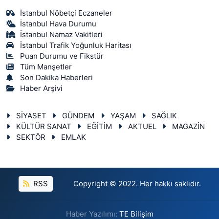
İstanbul Nöbetçi Eczaneler
İstanbul Hava Durumu
İstanbul Namaz Vakitleri
İstanbul Trafik Yoğunluk Haritası
Puan Durumu ve Fikstür
Tüm Manşetler
Son Dakika Haberleri
Haber Arşivi
SİYASET
GÜNDEM
YAŞAM
SAĞLIK
KÜLTÜR SANAT
EĞİTİM
AKTUEL
MAGAZİN
SEKTÖR
EMLAK
RSS
Copyright © 2022. Her hakkı saklıdır.
Haber Yazılımı:
TE Bilişim