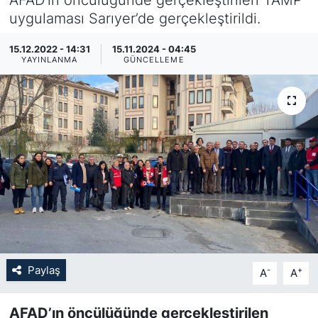
uygulaması Sarıyer’de gerçekleştirildi.
KÖŞE YAZILARI
15.12.2022 - 14:31
15.11.2024 - 04:45
KÖŞE YAZILARI (Arşiv)
YAYINLANMA
GÜNCELLEME
KÜLTÜR SANAT
MAGAZİN
RÖPORTAJ
SAĞLIK
SARIYER HABERLERİ
Paylaş
-
+
A
A
SARIYER İMAR BARIŞI
AFAD’ın öncülüğünde gerçekleştirilen
SEKTÖR