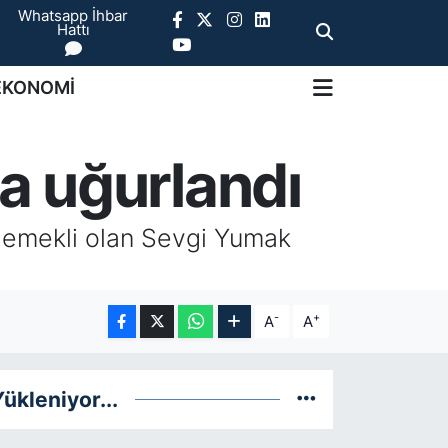
Whatsapp İhbar
Hattı
EKONOMİ
a uğurlandı
n emekli olan Sevgi Yumak
-
+
A
A
ükleniyor...