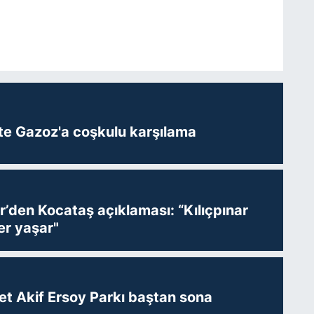
te Gazoz'a coşkulu karşılama
r’den Kocataş açıklaması: “Kılıçpınar
er yaşar"
t Akif Ersoy Parkı baştan sona