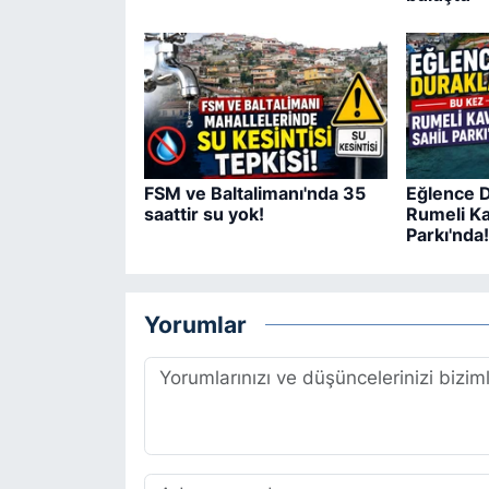
FSM ve Baltalimanı'nda 35
Eğlence D
saattir su yok!
Rumeli Ka
Parkı'nda!
Yorumlar