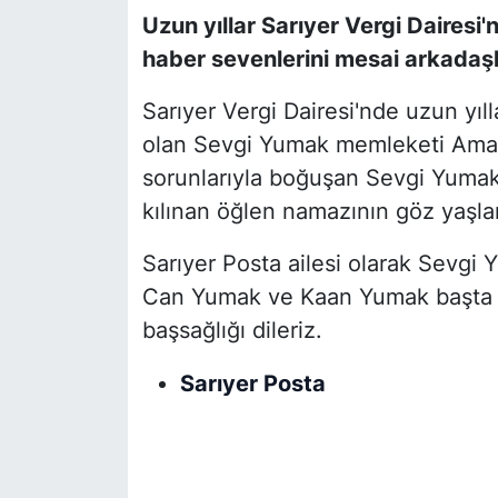
Uzun yıllar Sarıyer Vergi Daires
SİYASET
haber sevenlerini mesai arkadaş
SON DAKİKA HABERİ
Sarıyer Vergi Dairesi'nde uzun yı
olan Sevgi Yumak memleketi Amasya
SPOR
sorunlarıyla boğuşan Sevgi Yuma
kılınan öğlen namazının göz yaşları
TEKNOLOJİ
Sarıyer Posta ailesi olarak Sevgi 
TÜRKİYE VE DÜNYA GÜNDEMİ
Can Yumak ve Kaan Yumak başta 
başsağlığı dileriz.
VİDEO GALERİ
Sarıyer Posta
YAŞAM