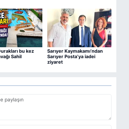
urakları bu kez
Sarıyer Kaymakamı’ndan
vağı Sahil
Sarıyer Posta’ya iadei
ziyaret