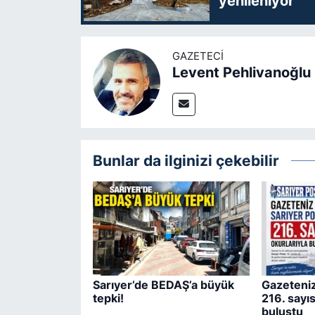
yenileniyor
GAZETECI
Levent Pehlivanoğlu
Bunlar da ilginizi çekebilir
Sarıyer’de BEDAŞ’a büyük
Gazeteniz
tepki!
216. sayıs
buluştu