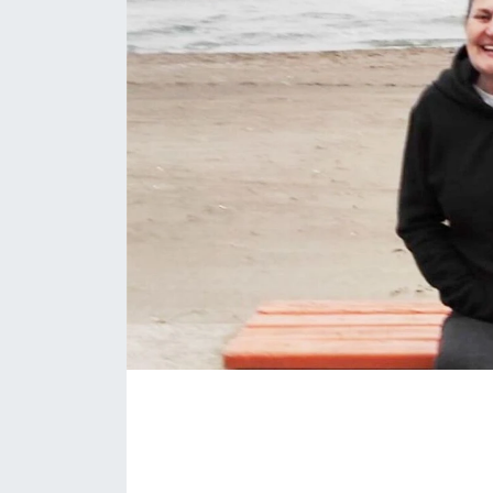
KÖŞE YAZILARI
KÖŞE YAZILARI (Arşiv)
KÜLTÜR SANAT
MAGAZİN
RÖPORTAJ
SAĞLIK
SARIYER HABERLERİ
SARIYER İMAR BARIŞI
SEKTÖR