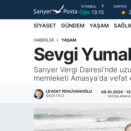
Öğle
13:15
AKTUEL
İstanbul Nöbetçi Eczaneler
SİYASET
GÜNDEM
YAŞAM
SAĞLI
ALT MANŞETLER
İstanbul Hava Durumu
HABERLER
YAŞAM
Sevgi Yumak
EĞİTİM
İstanbul Namaz Vakitleri
EKONOMİ
İstanbul Trafik Yoğunluk Haritası
Sarıyer Vergi Dairesi'nde u
memleketi Amasya'da vefat e
EMLAK
Süper Lig Puan Durumu ve Fikstür
LEVENT PEHLIVANOĞLU
09.10.2024 - 13
GAZETECI
FOTO GALERİ
Tüm Manşetler
YAYINLANMA
GÜNCEL HABERLER
Son Dakika Haberleri
GÜNDEM
Haber Arşivi