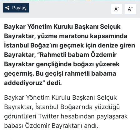
Paylaş
-
+
A
A
SİYASET
Baykar Yönetim Kurulu Başkanı Selçuk
SON DAKİKA HABERİ
Bayraktar, yüzme maratonu kapsamında
İstanbul Boğaz’ını geçmek için denize giren
SPOR
Bayraktar, “Rahmetli babam Özdemir
TEKNOLOJİ
Bayraktar gençliğinde boğazı yüzerek
geçermiş. Bu geçişi rahmetli babama
TÜRKİYE VE DÜNYA GÜNDEMİ
addediyoruz” dedi.
VİDEO GALERİ
Baykar Yönetim Kurulu Başkanı Selçuk
Bayraktar, İstanbul Boğazı’nda yüzdüğü
YAŞAM
görüntüleri Twitter hesabından paylaşarak
babası Özdemir Bayraktar’ı andı.