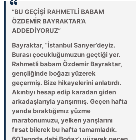
“BU GEÇİŞİ RAHMETLİ BABAM
ÖZDEMİR BAYRAKTAR’A
ADDEDİYORUZ”
Bayraktar, “İstanbul Sarıyer’deyiz.
Burası çocukluğumuzun geçtiği yer.
Rahmetli babam Özdemir Bayraktar,
gençliğinde boğazı yüzerek
geçermiş. Bize hikayelerini anlatırdı.
Akıntıyı hesap edip karadan giden
arkadaşlarıyla yarışırmış. Geçen hafta
yarıda bıraktığımız yüzme
maratonumuzu, yelken yarışlarını
fırsat bilerek bu hafta tamamladık.
60’larında dahi Boğaz’ı yüzerek geçen