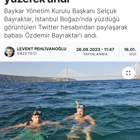
Baykar Yönetim Kurulu Başkanı Selçuk
KÖŞE YAZILARI
Bayraktar, İstanbul Boğazı’nda yüzdüğü
görüntüleri Twitter hesabından paylaşarak
KÖŞE YAZILARI (Arşiv)
babası Özdemir Bayraktar’ı andı.
KÜLTÜR SANAT
LEVENT PEHLIVANOĞLU
26.09.2023 - 11:47
16.01.2
GAZETECI
YAYINLANMA
GÜN
MAGAZİN
RÖPORTAJ
SAĞLIK
SARIYER HABERLERİ
SARIYER İMAR BARIŞI
SEKTÖR