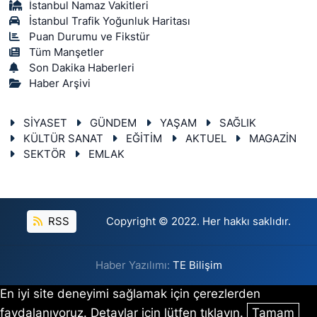
İstanbul Namaz Vakitleri
İstanbul Trafik Yoğunluk Haritası
Puan Durumu ve Fikstür
Tüm Manşetler
Son Dakika Haberleri
Haber Arşivi
SİYASET
GÜNDEM
YAŞAM
SAĞLIK
KÜLTÜR SANAT
EĞİTİM
AKTUEL
MAGAZİN
SEKTÖR
EMLAK
RSS
Copyright © 2022. Her hakkı saklıdır.
Haber Yazılımı:
TE Bilişim
En iyi site deneyimi sağlamak için çerezlerden
faydalanıyoruz. Detaylar için lütfen tıklayın.
Tamam