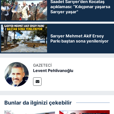
Saadet Sarıyer’den Kocataş
açıklaması: “Kılıçpınar yaşarsa
Sarıyer yaşar"
Sarıyer Mehmet Akif Ersoy
Parkı baştan sona yenileniyor
GAZETECI
Levent Pehlivanoğlu
Bunlar da ilginizi çekebilir