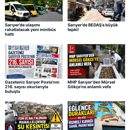
Sarıyer’de ulaşımı
Sarıyer’de BEDAŞ’a büyük
rahatlatacak yeni minibüs
tepki!
hattı
Gazeteniz Sarıyer Posta'nın
MHP Sarıyer'den Mürsel
216. sayısı okurlarıyla
Gökçe'ne anlamlı vefa
buluştu