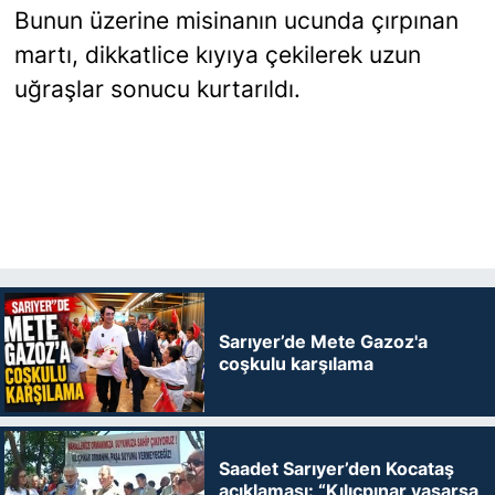
Bunun üzerine misinanın ucunda çırpınan
martı, dikkatlice kıyıya çekilerek
uzun
uğraşlar sonucu kurtarıldı.
Sarıyer’de Mete Gazoz'a
coşkulu karşılama
Saadet Sarıyer’den Kocataş
açıklaması: “Kılıçpınar yaşarsa