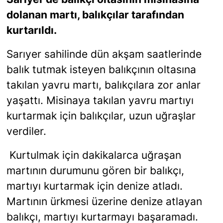
dolanan martı, balıkçılar tarafından
SİYASET
kurtarıldı.
SON DAKİKA HABERİ
Sarıyer sahilinde dün akşam saatlerinde
balık tutmak isteyen balıkçının oltasına
SPOR
takılan yavru martı, balıkçılara zor anlar
yaşattı. Misinaya takılan yavru martıyı
TEKNOLOJİ
kurtarmak için balıkçılar, uzun uğraşlar
TÜRKİYE VE DÜNYA GÜNDEMİ
verdiler.
VİDEO GALERİ
Kurtulmak için dakikalarca uğraşan
martının durumunu gören bir balıkçı,
YAŞAM
martıyı kurtarmak için denize atladı.
Martının ürkmesi üzerine denize atlayan
balıkçı, martıyı kurtarmayı başaramadı.