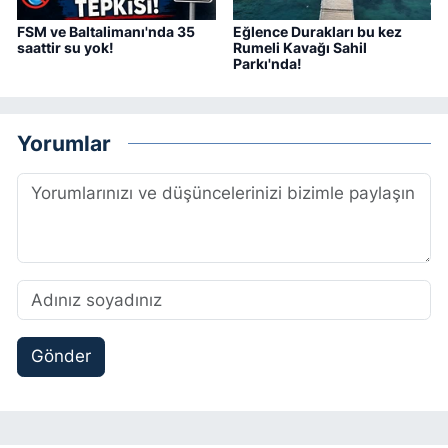
FSM ve Baltalimanı'nda 35
Eğlence Durakları bu kez
saattir su yok!
Rumeli Kavağı Sahil
Parkı'nda!
Yorumlar
Gönder