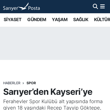
AKTUEL
İstanbul Nöbetçi Eczaneler
SİYASET
GÜNDEM
YAŞAM
SAĞLIK
KÜLTÜR
ALT MANŞETLER
İstanbul Hava Durumu
EĞİTİM
İstanbul Namaz Vakitleri
EKONOMİ
İstanbul Trafik Yoğunluk Haritası
EMLAK
Süper Lig Puan Durumu ve Fikstür
FOTO GALERİ
Tüm Manşetler
HABERLER
SPOR
Sarıyer’den Kayseri’ye
GÜNCEL HABERLER
Son Dakika Haberleri
Ferahevler Spor Kulübü alt yapısında forma
GÜNDEM
Haber Arşivi
giyen 18 yaşındaki Recep Tayyip Göktepe,