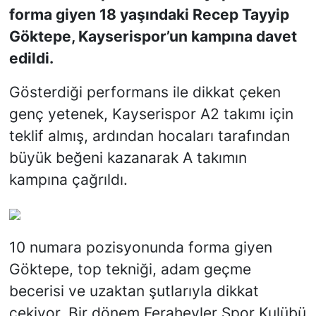
forma giyen 18 yaşındaki Recep Tayyip
SİYASET
Göktepe, Kayserispor’un kampına davet
edildi.
SON DAKİKA HABERİ
Gösterdiği performans ile dikkat çeken
SPOR
genç yetenek, Kayserispor A2 takımı için
teklif almış, ardından hocaları tarafından
TEKNOLOJİ
büyük beğeni kazanarak A takımın
kampına çağrıldı.
TÜRKİYE VE DÜNYA GÜNDEMİ
VİDEO GALERİ
10 numara pozisyonunda forma giyen
YAŞAM
Göktepe, top tekniği, adam geçme
becerisi ve uzaktan şutlarıyla dikkat
çekiyor. Bir dönem Ferahevler Spor Kulübü