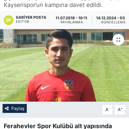
Kayserispor’un kampına davet edildi.
KÖŞE YAZILARI
SARIYER POSTA
11.07.2018 - 10:11
14.12.2024 - 03:0
EDITÖR
YAYINLANMA
GÜNCELLEME
KÖŞE YAZILARI (Arşiv)
KÜLTÜR SANAT
MAGAZİN
RÖPORTAJ
SAĞLIK
SARIYER HABERLERİ
Paylaş
-
+
A
A
SARIYER İMAR BARIŞI
Ferahevler Spor Kulübü alt yapısında
SEKTÖR