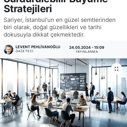
Stratejileri
KÖŞE YAZILARI
Sariyer, İstanbul'un en güzel semtlerinden
KÖŞE YAZILARI (Arşiv)
biri olarak, doğal güzellikleri ve tarihi
dokusuyla dikkat çekmektedir.
KÜLTÜR SANAT
LEVENT PEHLIVANOĞLU
24.05.2024 - 15:09
GAZETECI
YAYINLANMA
MAGAZİN
RÖPORTAJ
SAĞLIK
SARIYER HABERLERİ
SARIYER İMAR BARIŞI
SEKTÖR