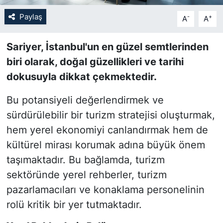
Paylaş
-
+
A
A
SİYASET
Sariyer, İstanbul'un en güzel semtlerinden
SON DAKİKA HABERİ
biri olarak, doğal güzellikleri ve tarihi
SPOR
dokusuyla dikkat çekmektedir.
Bu potansiyeli değerlendirmek ve
TEKNOLOJİ
sürdürülebilir bir turizm stratejisi oluşturmak,
TÜRKİYE VE DÜNYA GÜNDEMİ
hem yerel ekonomiyi canlandırmak hem de
kültürel mirası korumak adına büyük önem
VİDEO GALERİ
taşımaktadır. Bu bağlamda, turizm
sektöründe yerel rehberler, turizm
YAŞAM
pazarlamacıları ve konaklama personelinin
rolü kritik bir yer tutmaktadır.