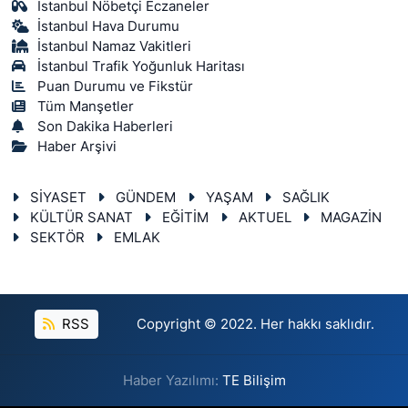
İstanbul Nöbetçi Eczaneler
İstanbul Hava Durumu
İstanbul Namaz Vakitleri
İstanbul Trafik Yoğunluk Haritası
Puan Durumu ve Fikstür
Tüm Manşetler
Son Dakika Haberleri
Haber Arşivi
SİYASET
GÜNDEM
YAŞAM
SAĞLIK
KÜLTÜR SANAT
EĞİTİM
AKTUEL
MAGAZİN
SEKTÖR
EMLAK
RSS
Copyright © 2022. Her hakkı saklıdır.
Haber Yazılımı:
TE Bilişim