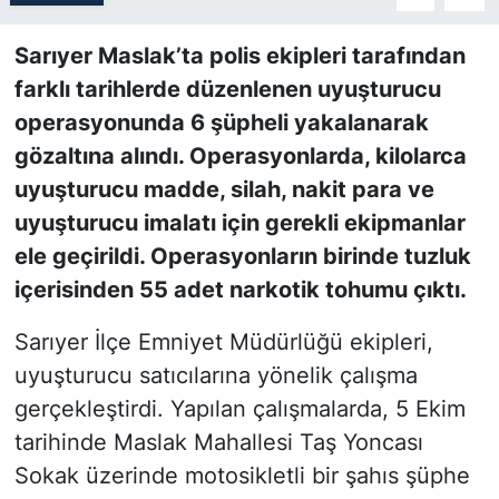
SİYASET
Sarıyer Maslak’ta polis ekipleri tarafından
farklı tarihlerde düzenlenen uyuşturucu
SON DAKİKA HABERİ
operasyonunda 6 şüpheli yakalanarak
gözaltına alındı. Operasyonlarda, kilolarca
SPOR
uyuşturucu madde, silah, nakit para ve
uyuşturucu imalatı için gerekli ekipmanlar
TEKNOLOJİ
ele geçirildi. Operasyonların birinde tuzluk
TÜRKİYE VE DÜNYA GÜNDEMİ
içerisinden 55 adet narkotik tohumu çıktı.
VİDEO GALERİ
Sarıyer İlçe Emniyet Müdürlüğü ekipleri,
uyuşturucu satıcılarına yönelik çalışma
YAŞAM
gerçekleştirdi. Yapılan çalışmalarda, 5 Ekim
tarihinde Maslak Mahallesi Taş Yoncası
Sokak üzerinde motosikletli bir şahıs şüphe