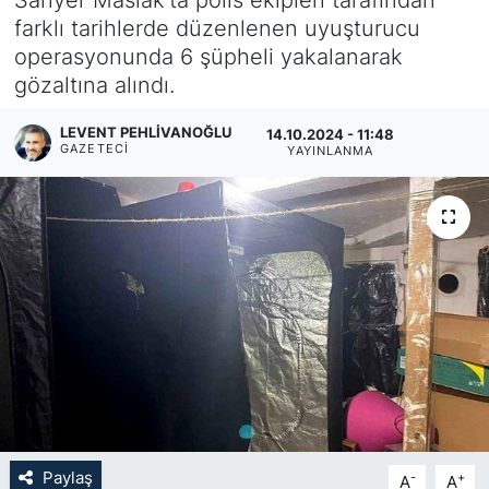
farklı tarihlerde düzenlenen uyuşturucu
KÖŞE YAZILARI
operasyonunda 6 şüpheli yakalanarak
gözaltına alındı.
KÖŞE YAZILARI (Arşiv)
LEVENT PEHLIVANOĞLU
14.10.2024 - 11:48
KÜLTÜR SANAT
GAZETECI
YAYINLANMA
MAGAZİN
RÖPORTAJ
SAĞLIK
SARIYER HABERLERİ
SARIYER İMAR BARIŞI
Paylaş
-
+
A
A
SEKTÖR