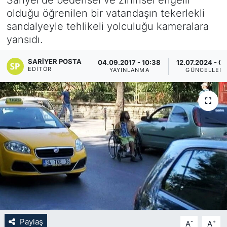
olduğu öğrenilen bir vatandaşın tekerlekli
KÖŞE YAZILARI
sandalyeyle tehlikeli yolculuğu kameralara
yansıdı.
KÖŞE YAZILARI (Arşiv)
SARIYER POSTA
04.09.2017 - 10:38
12.07.2024 - 0
KÜLTÜR SANAT
EDITÖR
YAYINLANMA
GÜNCELLEM
MAGAZİN
RÖPORTAJ
SAĞLIK
SARIYER HABERLERİ
SARIYER İMAR BARIŞI
Paylaş
-
+
A
A
SEKTÖR