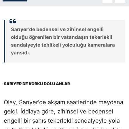
SİYASET
SON DAKİKA HABERİ
Sarıyer’de bedensel ve zihinsel engelli
olduğu öğrenilen bir vatandaşın tekerlekli
SPOR
sandalyeyle tehlikeli yolculuğu kameralara
yansıdı.
TEKNOLOJİ
TÜRKİYE VE DÜNYA GÜNDEMİ
SARIYER'DE KORKU DOLU ANLAR
VİDEO GALERİ
YAŞAM
Olay, Sarıyer'de akşam saatlerinde meydana
geldi. İddiaya göre, zihinsel ve bedensel
engelli bir şahıs tekerlekli sandalyeyle yola