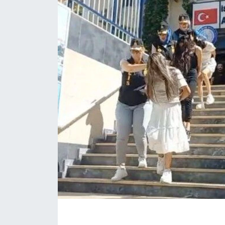
KÖŞE YAZILARI
KÖŞE YAZILARI (Arşiv)
KÜLTÜR SANAT
MAGAZİN
RÖPORTAJ
SAĞLIK
SARIYER HABERLERİ
SARIYER İMAR BARIŞI
SEKTÖR