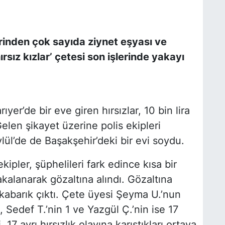
lerinden çok sayıda ziynet eşyası ve
hırsız kızlar’ çetesi son işlerinde yakayı
ıyer’de bir eve giren hırsızlar, 10 bin lira
elen şikayet üzerine polis ekipleri
ylül’de de Başakşehir’deki bir evi soydu.
ipler, şüphelileri fark edince kısa bir
kalanarak gözaltına alındı. Gözaltına
 kabarık çıktı. Çete üyesi Şeyma U.’nun
 Sedef T.’nin 1 ve Yazgül Ç.’nin ise 17
 17 ayrı hırsızlık olayına karıştıkları ortaya