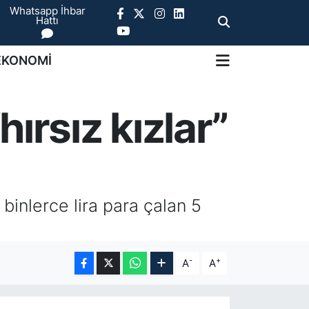
Whatsapp İhbar
Hattı
EKONOMİ
ırsız kızlar”
 binlerce lira para çalan 5
-
+
A
A