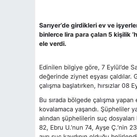
SİYASET
Sarıyer’de girdikleri ev ve işyer
SON DAKİKA HABERİ
binlerce lira para çalan 5 kişilik ‘
ele verdi.
SPOR
TEKNOLOJİ
Edinilen bilgiye göre, 7 Eylül’de Sar
değerinde ziynet eşyası çaldılar. G
TÜRKİYE VE DÜNYA GÜNDEMİ
çalışma başlatırken, hırsızlar 08 E
VİDEO GALERİ
Bu sırada bölgede çalışma yapan ek
YAŞAM
kovalamaca yaşandı. Şüpheliler ya
alından şüphelilerin suç dosyaları
82, Ebru U.’nun 74, Ayşe Ç.’nin 23,
ayrı suç kaydının olduğu belirlendi.