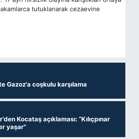
i makamlarca tutuklanarak cezaevine
te Gazoz'a coşkulu karşılama
r’den Kocataş açıklaması: “Kılıçpınar
er yaşar"