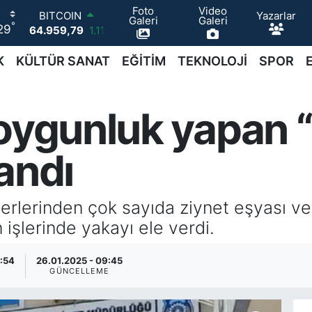
BITCOIN
Foto
Video
Yazarlar
Galeri
Galeri
64.959,79
1.11
°
29
DOLAR
47,7436
0.18
K
KÜLTÜR SANAT
EĞİTİM
TEKNOLOJİ
SPOR
EURO
55,2510
0.32
STERLİN
oygunluk yapan “h
64,4811
0.38
GRAM ALTIN
6660.55
0.03
andı
BİST100
13.779
-14
şyerlerinden çok sayıda ziynet eşyası ve
son işlerinde yakayı ele verdi.
8:54
26.01.2025 - 09:45
GÜNCELLEME