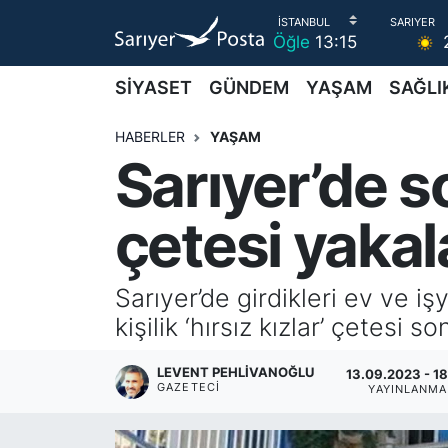
Öğle
13:15
AKTUEL
İstanbul Nöbetçi Eczaneler
SİYASET
GÜNDEM
YAŞAM
SAĞLI
ALT MANŞETLER
İstanbul Hava Durumu
HABERLER
YAŞAM
Sarıyer’de s
EĞİTİM
İstanbul Namaz Vakitleri
çetesi yakal
EKONOMİ
İstanbul Trafik Yoğunluk Haritası
EMLAK
Süper Lig Puan Durumu ve Fikstür
Sarıyer’de girdikleri ev ve i
kişilik ‘hırsız kızlar’ çetesi 
FOTO GALERİ
Tüm Manşetler
LEVENT PEHLIVANOĞLU
13.09.2023 - 1
GÜNCEL HABERLER
Son Dakika Haberleri
GAZETECI
YAYINLANMA
GÜNDEM
Haber Arşivi