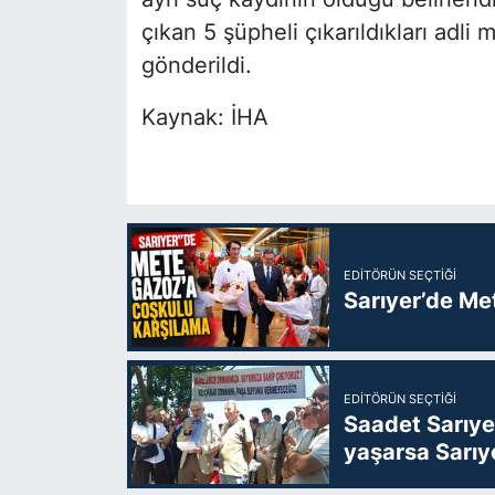
çıkan 5 şüpheli çıkarıldıkları adl
gönderildi.
Kaynak: İHA
EDITÖRÜN SEÇTIĞI
Sarıyer’de Me
EDITÖRÜN SEÇTIĞI
Saadet Sarıye
yaşarsa Sarıy