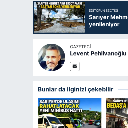
EDITÖRÜN SEÇTIĞI
Sarıyer Mehme
yenileniyor
GAZETECI
Levent Pehlivanoğlu
Bunlar da ilginizi çekebilir