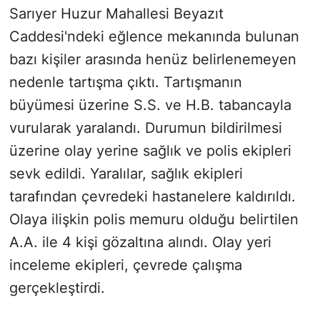
Sarıyer Huzur Mahallesi Beyazıt
SİYASET
Caddesi'ndeki eğlence mekanında bulunan
bazı kişiler arasında henüz belirlenemeyen
SON DAKİKA HABERİ
nedenle tartışma çıktı. Tartışmanın
büyümesi üzerine S.S. ve H.B. tabancayla
SPOR
vurularak yaralandı. Durumun bildirilmesi
TEKNOLOJİ
üzerine olay yerine sağlık ve polis ekipleri
sevk edildi. Yaralılar, sağlık ekipleri
TÜRKİYE VE DÜNYA GÜNDEMİ
tarafından çevredeki hastanelere kaldırıldı.
VİDEO GALERİ
Olaya ilişkin polis memuru olduğu belirtilen
A.A. ile 4 kişi gözaltına alındı. Olay yeri
YAŞAM
inceleme ekipleri, çevrede çalışma
gerçekleştirdi.