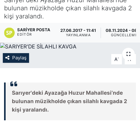
bulunan müzikholde çıkan silahlı kavgada 2
KÖŞE YAZILARI
kişi yaralandı.
KÖŞE YAZILARI (Arşiv)
SARIYER POSTA
27.06.2017 - 11:41
08.11.2024 - 08:
EDITÖR
YAYINLANMA
GÜNCELLEME
KÜLTÜR SANAT
Paylaş
-
+
MAGAZİN
A
A
RÖPORTAJ
SAĞLIK
Sarıyer'deki Ayazağa Huzur Mahallesi’nde
bulunan müzikholde çıkan silahlı kavgada 2
SARIYER HABERLERİ
kişi yaralandı.
SARIYER İMAR BARIŞI
SEKTÖR