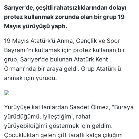
Sarıyer'de, çeşitli rahatsızlıklarından dolayı
SİYASET
protez kullanmak zorunda olan bir grup 19
Mayıs yürüyüşü yaptı.
SON DAKİKA HABERİ
19 Mayıs Atatürk'ü Anma, Gençlik ve Spor
SPOR
Bayramı'nı kutlamak için protez kullanan bir
grup, Sarıyer'de bulunan Atatürk Kent
TEKNOLOJİ
Ormanı'nda bir araya geldi. Grup Atatürk'ü
anmak için yürüdü.
TÜRKİYE VE DÜNYA GÜNDEMİ
VİDEO GALERİ
Yürüyüşe katılanlardan Saadet Ölmez, "Buraya
YAŞAM
yürüdüğümü, iyileştiğimi, rahat
yürüyebildiğimi göstermek için geldim.
Çocukluktan gelen çift taraflı kalça çıkığım