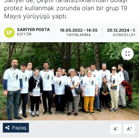
protez kullanmak zorunda olan bir grup 19
KÖŞE YAZILARI
Mayıs yürüyüşü yaptı.
KÖŞE YAZILARI (Arşiv)
SARIYER POSTA
19.05.2022 - 14:35
20.12.2024 - 0
EDITÖR
YAYINLANMA
GÜNCELLEM
KÜLTÜR SANAT
MAGAZİN
RÖPORTAJ
SAĞLIK
SARIYER HABERLERİ
SARIYER İMAR BARIŞI
Paylaş
-
+
A
A
SEKTÖR