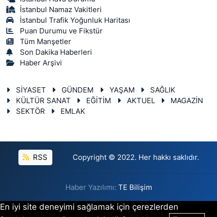
İstanbul Namaz Vakitleri
İstanbul Trafik Yoğunluk Haritası
Puan Durumu ve Fikstür
Tüm Manşetler
Son Dakika Haberleri
Haber Arşivi
SİYASET
GÜNDEM
YAŞAM
SAĞLIK
KÜLTÜR SANAT
EĞİTİM
AKTUEL
MAGAZİN
SEKTÖR
EMLAK
RSS
Copyright © 2022. Her hakkı saklıdır.
Haber Yazılımı:
TE Bilişim
En iyi site deneyimi sağlamak için çerezlerden