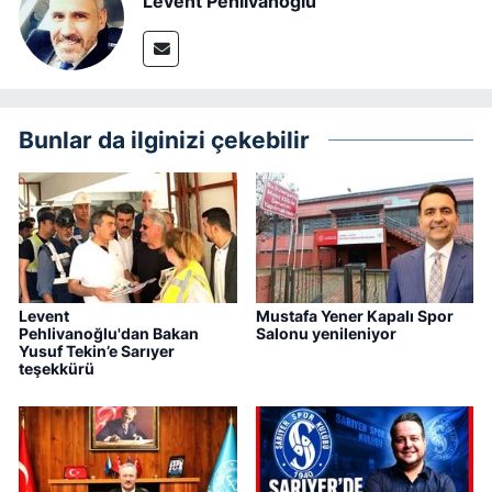
Levent Pehlivanoğlu
Bunlar da ilginizi çekebilir
Levent
Mustafa Yener Kapalı Spor
Pehlivanoğlu'dan Bakan
Salonu yenileniyor
Yusuf Tekin’e Sarıyer
teşekkürü