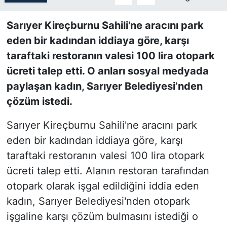
SİYASET
Sarıyer Kireçburnu Sahili'ne aracını park
eden bir kadından iddiaya göre, karşı
SON DAKİKA HABERİ
taraftaki restoranın valesi 100 lira otopark
ücreti talep etti. O anları sosyal medyada
SPOR
paylaşan kadın, Sarıyer Belediyesi’nden
çözüm istedi.
TEKNOLOJİ
Sarıyer Kireçburnu Sahili'ne aracını park
TÜRKİYE VE DÜNYA GÜNDEMİ
eden bir kadından iddiaya göre, karşı
VİDEO GALERİ
taraftaki restoranın valesi 100 lira otopark
ücreti talep etti. Alanın restoran tarafından
YAŞAM
otopark olarak işgal edildiğini iddia eden
kadın, Sarıyer Belediyesi'nden otopark
işgaline karşı çözüm bulmasını istediği o