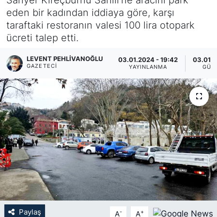
eden bir kadından iddiaya göre, karşı
KÖŞE YAZILARI
taraftaki restoranın valesi 100 lira otopark
ücreti talep etti.
KÖŞE YAZILARI (Arşiv)
LEVENT PEHLIVANOĞLU
03.01.2024 - 19:42
03.01.2
KÜLTÜR SANAT
GAZETECI
YAYINLANMA
GÜN
MAGAZİN
RÖPORTAJ
SAĞLIK
SARIYER HABERLERİ
SARIYER İMAR BARIŞI
Paylaş
-
+
A
A
SEKTÖR