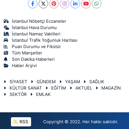
İstanbul Nöbetçi Eczaneler
İstanbul Hava Durumu
İstanbul Namaz Vakitleri
İstanbul Trafik Yoğunluk Haritası
Puan Durumu ve Fikstür
Tüm Manşetler
Son Dakika Haberleri
Haber Arşivi
SİYASET
GÜNDEM
YAŞAM
SAĞLIK
KÜLTÜR SANAT
EĞİTİM
AKTUEL
MAGAZİN
SEKTÖR
EMLAK
RSS
Copyright © 2022. Her hakkı saklıdır.