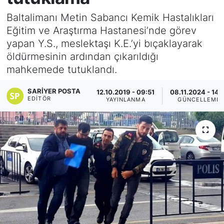
Baltalimanı Metin Sabancı Kemik Hastalıkları
KÖŞE YAZILARI
Eğitim ve Araştırma Hastanesi’nde görev
yapan Y.S., meslektaşı K.E.’yi bıçaklayarak
KÖŞE YAZILARI (Arşiv)
öldürmesinin ardından çıkarıldığı
mahkemede tutuklandı.
KÜLTÜR SANAT
SARIYER POSTA
12.10.2019 - 09:51
08.11.2024 - 14:
MAGAZİN
EDITÖR
YAYINLANMA
GÜNCELLEME
RÖPORTAJ
SAĞLIK
SARIYER HABERLERİ
SARIYER İMAR BARIŞI
SEKTÖR