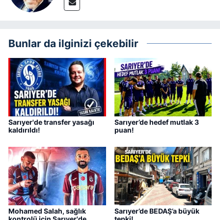
Bunlar da ilginizi çekebilir
Sarıyer'de transfer yasağı
Sarıyer’de hedef mutlak 3
kaldırıldı!
puan!
Mohamed Salah, sağlık
Sarıyer’de BEDAŞ’a büyük
kontrolü için Sarıyer'de
tepki!