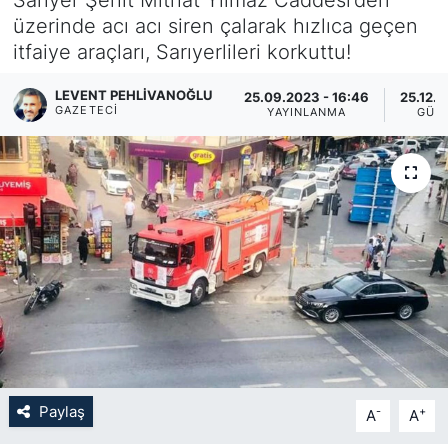
üzerinde acı acı siren çalarak hızlıca geçen
KÖŞE YAZILARI
itfaiye araçları, Sarıyerlileri korkuttu!
KÖŞE YAZILARI (Arşiv)
LEVENT PEHLIVANOĞLU
25.09.2023 - 16:46
25.12.2
GAZETECI
YAYINLANMA
GÜN
KÜLTÜR SANAT
MAGAZİN
RÖPORTAJ
SAĞLIK
SARIYER HABERLERİ
SARIYER İMAR BARIŞI
Paylaş
-
+
A
A
SEKTÖR