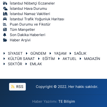
İstanbul Nöbetçi Eczaneler
İstanbul Hava Durumu
İstanbul Namaz Vakitleri
İstanbul Trafik Yoğunluk Haritası
Puan Durumu ve Fikstür
Tüm Manşetler
Son Dakika Haberleri
Haber Arşivi
SİYASET
GÜNDEM
YAŞAM
SAĞLIK
KÜLTÜR SANAT
EĞİTİM
AKTUEL
MAGAZİN
SEKTÖR
EMLAK
RSS
Copyright © 2022. Her hakkı saklıdır.
Haber Yazılımı:
TE Bilişim