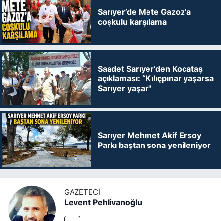
Sarıyer’de Mete Gazoz'a
coşkulu karşılama
Saadet Sarıyer’den Kocataş
açıklaması: “Kılıçpınar yaşarsa
Sarıyer yaşar"
Sarıyer Mehmet Akif Ersoy
Parkı baştan sona yenileniyor
GAZETECI
Levent Pehlivanoğlu