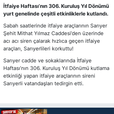
İtfaiye Haftası’nın 306. Kuruluş Yıl Dönümü
SİYASET
yurt genelinde çeşitli etkinliklerle kutlandı.
SON DAKİKA HABERİ
Sabah saatlerinde itfaiye araçlarının Sarıyer
Şehit Mithat Yılmaz Caddesi’den üzerinde
SPOR
acı acı siren çalarak hızlıca geçen itfaiye
araçları, Sarıyerlileri korkuttu!
TEKNOLOJİ
Sarıyer cadde ve sokaklarında İtfaiye
TÜRKİYE VE DÜNYA GÜNDEMİ
Haftası’nın 306. Kuruluş Yıl Dönümü
kutlama
etkinliği yapan itfaiye araçlarının sireni
VİDEO GALERİ
Sarıyerli vatandaşları tedirgin etti.
YAŞAM