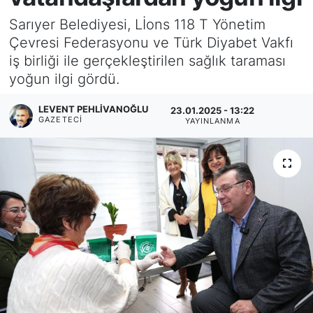
Sarıyer Belediyesi, Lİons 118 T Yönetim
KÖŞE YAZILARI
Çevresi Federasyonu ve Türk Diyabet Vakfı
iş birliği ile gerçekleştirilen sağlık taraması
KÖŞE YAZILARI (Arşiv)
yoğun ilgi gördü.
KÜLTÜR SANAT
LEVENT PEHLIVANOĞLU
23.01.2025 - 13:22
GAZETECI
YAYINLANMA
MAGAZİN
RÖPORTAJ
SAĞLIK
SARIYER HABERLERİ
SARIYER İMAR BARIŞI
SEKTÖR