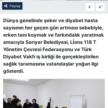
Paylaş
-
+
A
A
SİYASET
Dünya genelinde şeker ve diyabet hasta
SON DAKİKA HABERİ
sayısının her geçen gün artması sebebiyle,
erken tanı koymak ve farkındalık yaratmak
SPOR
amacıyla Sarıyer Belediyesi, Lİons 118 T
TEKNOLOJİ
Yönetim Çevresi Federasyonu ve Türk
Diyabet Vakfı iş birliği ile gerçekleştirilen
TÜRKİYE VE DÜNYA GÜNDEMİ
sağlık taramasına vatandaşlar yoğun ilgi
gösterdi.
VİDEO GALERİ
YAŞAM