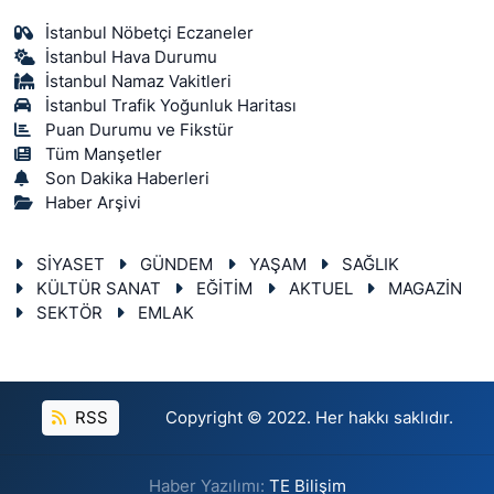
İstanbul Nöbetçi Eczaneler
İstanbul Hava Durumu
İstanbul Namaz Vakitleri
İstanbul Trafik Yoğunluk Haritası
Puan Durumu ve Fikstür
Tüm Manşetler
Son Dakika Haberleri
Haber Arşivi
SİYASET
GÜNDEM
YAŞAM
SAĞLIK
KÜLTÜR SANAT
EĞİTİM
AKTUEL
MAGAZİN
SEKTÖR
EMLAK
RSS
Copyright © 2022. Her hakkı saklıdır.
Haber Yazılımı:
TE Bilişim