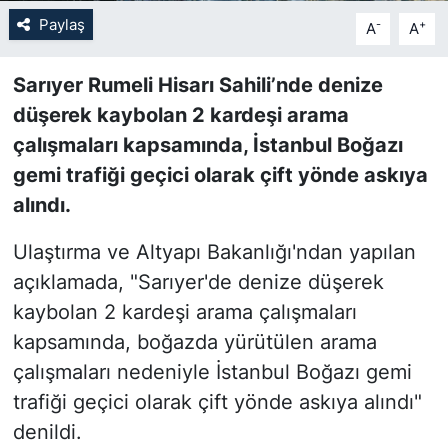
Paylaş
-
+
A
A
SİYASET
Sarıyer Rumeli Hisarı Sahili’nde denize
SON DAKİKA HABERİ
düşerek kaybolan 2 kardeşi arama
çalışmaları kapsamında, İstanbul Boğazı
SPOR
gemi trafiği geçici olarak çift yönde askıya
TEKNOLOJİ
alındı.
Ulaştırma ve Altyapı Bakanlığı'ndan yapılan
TÜRKİYE VE DÜNYA GÜNDEMİ
açıklamada, "Sarıyer'de denize düşerek
VİDEO GALERİ
kaybolan 2 kardeşi arama çalışmaları
kapsamında, boğazda yürütülen arama
YAŞAM
çalışmaları nedeniyle İstanbul Boğazı gemi
trafiği geçici olarak çift yönde askıya alındı"
denildi.