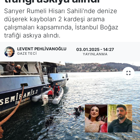
Sarıyer Rumeli Hisarı Sahili’nde denize
KÖŞE YAZILARI
düşerek kaybolan 2 kardeşi arama
çalışmaları kapsamında, İstanbul Boğaz
KÖŞE YAZILARI (Arşiv)
trafiği askıya alındı.
KÜLTÜR SANAT
LEVENT PEHLIVANOĞLU
03.01.2025 - 14:27
GAZETECI
YAYINLANMA
MAGAZİN
RÖPORTAJ
SAĞLIK
SARIYER HABERLERİ
SARIYER İMAR BARIŞI
SEKTÖR