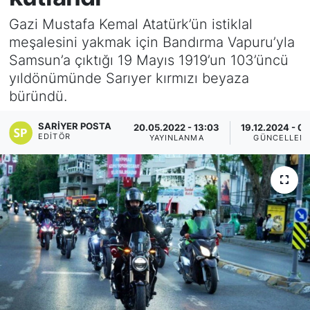
Gazi Mustafa Kemal Atatürk’ün istiklal
KÖŞE YAZILARI
meşalesini yakmak için Bandırma Vapuru’yla
Samsun’a çıktığı 19 Mayıs 1919’un 103’üncü
KÖŞE YAZILARI (Arşiv)
yıldönümünde Sarıyer kırmızı beyaza
büründü.
KÜLTÜR SANAT
SARIYER POSTA
20.05.2022 - 13:03
19.12.2024 - 0
MAGAZİN
EDITÖR
YAYINLANMA
GÜNCELLEM
RÖPORTAJ
SAĞLIK
SARIYER HABERLERİ
SARIYER İMAR BARIŞI
SEKTÖR