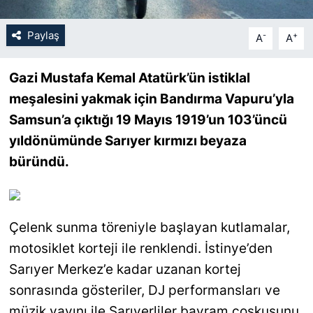
SİYASET
Paylaş
-
+
A
A
SON DAKİKA HABERİ
Gazi Mustafa Kemal Atatürk’ün istiklal
meşalesini yakmak için Bandırma Vapuru’yla
SPOR
Samsun’a çıktığı 19 Mayıs 1919’un 103’üncü
yıldönümünde Sarıyer kırmızı beyaza
TEKNOLOJİ
büründü.
TÜRKİYE VE DÜNYA GÜNDEMİ
VİDEO GALERİ
Çelenk sunma töreniyle başlayan kutlamalar,
YAŞAM
motosiklet korteji ile renklendi. İstinye’den
Sarıyer Merkez’e kadar uzanan kortej
sonrasında gösteriler, DJ performansları ve
müzik yayını ile Sarıyerliler bayram coşkusunu