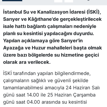
SİYASET
İstanbul Su ve Kanalizasyon İdaresi (İSKİ),
Sarıyer ve Kâğıthane'de gerçekleştirilecek
SON DAKİKA HABERİ
isale hattı bağlantı çalışmaları nedeniyle
planlı su kesintisi yapılacağını duyurdu.
SPOR
Yapılan açıklamaya göre Sarıyer'in
Ayazağa ve Huzur mahalleleri başta olmak
TEKNOLOJİ
üzere bazı bölgelerde su hizmetine geçici
TÜRKİYE VE DÜNYA GÜNDEMİ
olarak ara verilecek.
VİDEO GALERİ
İSKİ tarafından yapılan bilgilendirmede,
çalışmaların sağlıklı ve güvenli şekilde
YAŞAM
tamamlanabilmesi amacıyla 24 Haziran Salı
günü saat 14.00 ile 25 Haziran Çarşamba
günü saat 04.00 arasında su kesintisi