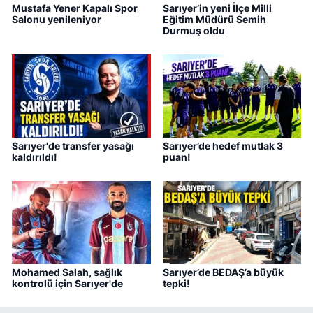
Mustafa Yener Kapalı Spor
Sarıyer’in yeni İlçe Milli
Salonu yenileniyor
Eğitim Müdürü Semih
Durmuş oldu
Sarıyer'de transfer yasağı
Sarıyer’de hedef mutlak 3
kaldırıldı!
puan!
Mohamed Salah, sağlık
Sarıyer’de BEDAŞ’a büyük
kontrolü için Sarıyer'de
tepki!