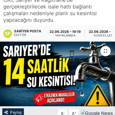
gerçekleştirilecek isale hattı bağlantı
KÖŞE YAZILARI
çalışmaları nedeniyle planlı su kesintisi
yapılacağını duyurdu.
KÖŞE YAZILARI (Arşiv)
SARIYER POSTA
22.06.2026 - 19:19
22.06.2026 - 1
KÜLTÜR SANAT
EDITÖR
YAYINLANMA
GÜNCELLEM
MAGAZİN
RÖPORTAJ
SAĞLIK
SARIYER HABERLERİ
SARIYER İMAR BARIŞI
Paylaş
-
+
A
A
SEKTÖR