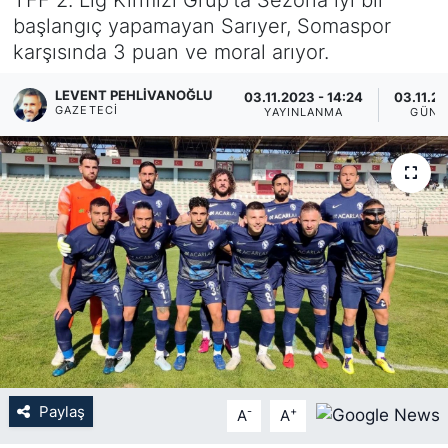
başlangıç yapamayan Sarıyer, Somaspor
KÖŞE YAZILARI
karşısında 3 puan ve moral arıyor.
KÖŞE YAZILARI (Arşiv)
LEVENT PEHLIVANOĞLU
03.11.2023 - 14:24
03.11.20
GAZETECI
YAYINLANMA
GÜNC
KÜLTÜR SANAT
MAGAZİN
RÖPORTAJ
SAĞLIK
SARIYER HABERLERİ
SARIYER İMAR BARIŞI
Paylaş
-
+
A
A
SEKTÖR