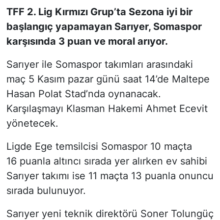
TFF 2. Lig Kırmızı Grup’ta Sezona iyi bir
SİYASET
başlangıç yapamayan Sarıyer, Somaspor
karşısında 3 puan ve moral arıyor.
SON DAKİKA HABERİ
Sarıyer ile Somaspor takımları arasındaki
SPOR
maç 5 Kasım pazar günü saat 14’de Maltepe
Hasan Polat Stad’nda oynanacak.
TEKNOLOJİ
Karşılaşmayı Klasman Hakemi Ahmet Ecevit
yönetecek.
TÜRKİYE VE DÜNYA GÜNDEMİ
Ligde Ege temsilcisi Somaspor 10 maçta
VİDEO GALERİ
16 puanla altıncı sırada yer alırken ev sahibi
YAŞAM
Sarıyer takımı ise 11 maçta 13 puanla onuncu
sırada bulunuyor.
Sarıyer yeni teknik direktörü Soner Tolungüç