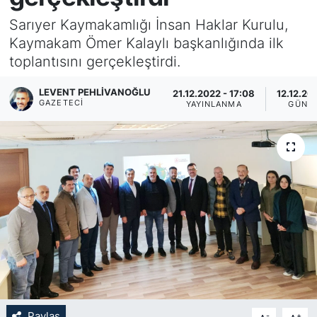
Sarıyer Kaymakamlığı İnsan Haklar Kurulu,
KÖŞE YAZILARI
Kaymakam Ömer Kalaylı başkanlığında ilk
toplantısını gerçekleştirdi.
KÖŞE YAZILARI (Arşiv)
LEVENT PEHLIVANOĞLU
21.12.2022 - 17:08
12.12.20
KÜLTÜR SANAT
GAZETECI
YAYINLANMA
GÜNC
MAGAZİN
RÖPORTAJ
SAĞLIK
SARIYER HABERLERİ
SARIYER İMAR BARIŞI
SEKTÖR
Paylaş
-
+