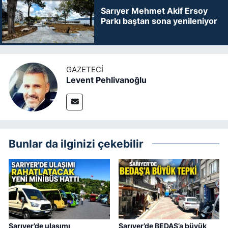
Sarıyer Mehmet Akif Ersoy
Parkı baştan sona yenileniyor
GAZETECI
Levent Pehlivanoğlu
Bunlar da ilginizi çekebilir
Sarıyer’de ulaşımı
Sarıyer’de BEDAŞ’a büyük