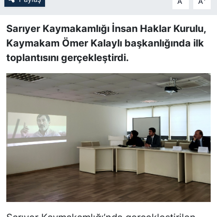
A
A
SİYASET
Sarıyer Kaymakamlığı İnsan Haklar Kurulu,
Kaymakam Ömer Kalaylı başkanlığında ilk
SON DAKİKA HABERİ
toplantısını gerçekleştirdi.
SPOR
TEKNOLOJİ
TÜRKİYE VE DÜNYA GÜNDEMİ
VİDEO GALERİ
YAŞAM