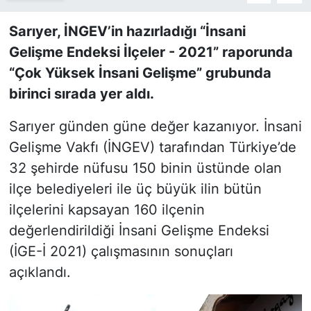
Sarıyer, İNGEV’in hazırladığı “İnsani
SİYASET
Gelişme Endeksi İlçeler - 2021” raporunda
SON DAKİKA HABERİ
“Çok Yüksek İnsani Gelişme” grubunda
birinci sırada yer aldı.
SPOR
Sarıyer günden güne değer kazanıyor. İnsani
TEKNOLOJİ
Gelişme Vakfı (İNGEV) tarafından Türkiye’de
32 şehirde nüfusu 150 binin üstünde olan
TÜRKİYE VE DÜNYA GÜNDEMİ
ilçe belediyeleri ile üç büyük ilin bütün
ilçelerini kapsayan 160 ilçenin
VİDEO GALERİ
değerlendirildiği İnsani Gelişme Endeksi
YAŞAM
(İGE-İ 2021) çalışmasının sonuçları
açıklandı.