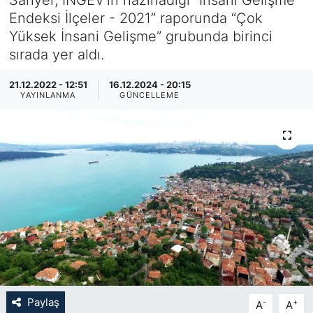
Endeksi İlçeler - 2021” raporunda “Çok
KÖŞE YAZILARI
Yüksek İnsani Gelişme” grubunda birinci
sırada yer aldı.
KÖŞE YAZILARI (Arşiv)
21.12.2022 - 12:51
16.12.2024 - 20:15
KÜLTÜR SANAT
YAYINLANMA
GÜNCELLEME
MAGAZİN
RÖPORTAJ
SAĞLIK
SARIYER HABERLERİ
SARIYER İMAR BARIŞI
Paylaş
-
+
A
A
SEKTÖR