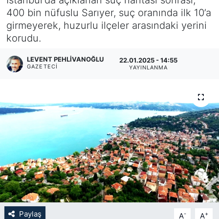
400 bin nüfuslu Sarıyer, suç oranında ilk 10’a
KÖŞE YAZILARI
girmeyerek, huzurlu ilçeler arasındaki yerini
korudu.
KÖŞE YAZILARI (Arşiv)
LEVENT PEHLIVANOĞLU
22.01.2025 - 14:55
KÜLTÜR SANAT
GAZETECI
YAYINLANMA
MAGAZİN
RÖPORTAJ
SAĞLIK
SARIYER HABERLERİ
SARIYER İMAR BARIŞI
Paylaş
-
+
A
A
SEKTÖR