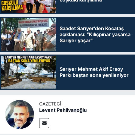
Saadet Sarıyer’den Kocataş
açıklaması: “Kılıçpınar yaşarsa
Sarıyer yaşar"
Sarıyer Mehmet Akif Ersoy
Parkı baştan sona yenileniyor
GAZETECI
Levent Pehlivanoğlu