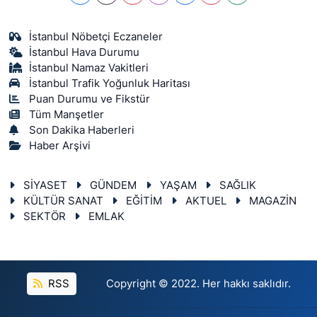
İstanbul Nöbetçi Eczaneler
İstanbul Hava Durumu
İstanbul Namaz Vakitleri
İstanbul Trafik Yoğunluk Haritası
Puan Durumu ve Fikstür
Tüm Manşetler
Son Dakika Haberleri
Haber Arşivi
SİYASET
GÜNDEM
YAŞAM
SAĞLIK
KÜLTÜR SANAT
EĞİTİM
AKTUEL
MAGAZİN
SEKTÖR
EMLAK
RSS
Copyright © 2022. Her hakkı saklıdır.