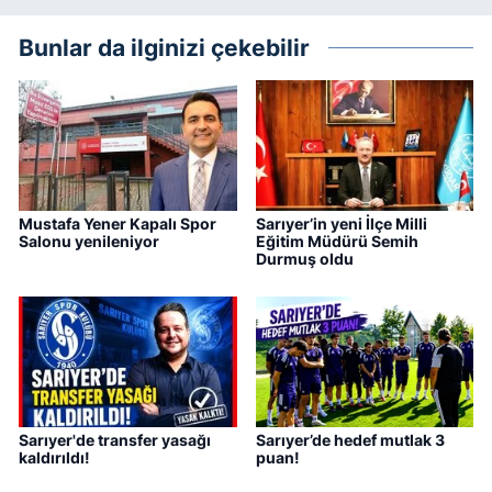
Bunlar da ilginizi çekebilir
Mustafa Yener Kapalı Spor
Sarıyer’in yeni İlçe Milli
Salonu yenileniyor
Eğitim Müdürü Semih
Durmuş oldu
Sarıyer'de transfer yasağı
Sarıyer’de hedef mutlak 3
kaldırıldı!
puan!