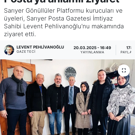
Sarıyer Gönüllüler Platformu kurucuları ve
KÖŞE YAZILARI
üyeleri, Sarıyer Posta Gazetesi İmtiyaz
Sahibi Levent Pehlivanoğlu'nu makamında
KÖŞE YAZILARI (Arşiv)
ziyaret etti.
KÜLTÜR SANAT
LEVENT PEHLIVANOĞLU
20.03.2025 - 16:49
178
GAZETECI
YAYINLANMA
PAYLAŞ
MAGAZİN
RÖPORTAJ
SAĞLIK
SARIYER HABERLERİ
SARIYER İMAR BARIŞI
SEKTÖR