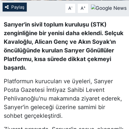
Paylaş
-
+
A
A
SİYASET
Sarıyer'in sivil toplum kuruluşu (STK)
SON DAKİKA HABERİ
zenginliğine bir yenisi daha eklendi. Selçuk
Kavaloğlu, Alican Genç ve Akın Soyak'ın
SPOR
öncülüğünde kurulan Sarıyer Gönüllüler
TEKNOLOJİ
Platformu, kısa sürede dikkat çekmeyi
başardı.
TÜRKİYE VE DÜNYA GÜNDEMİ
Platformun kurucuları ve üyeleri, Sarıyer
VİDEO GALERİ
Posta Gazetesi İmtiyaz Sahibi Levent
Pehlivanoğlu'nu makamında ziyaret ederek,
YAŞAM
Sarıyer'in geleceği üzerine samimi bir
sohbet gerçekleştirdi.