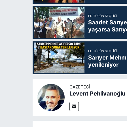
EDITÖRÜN SEÇTIĞI
Saadet Sarıye
yaşarsa Sarıy
EDITÖRÜN SEÇTIĞI
Sarıyer Mehme
yenileniyor
GAZETECI
Levent Pehlivanoğlu