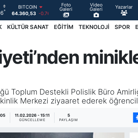
Foto
Video
Yazarlar
BITCOIN
Galeri
Galeri
°
26
64.360,53
-0.76
DOLAR
47,7143
0.16
K
KÜLTÜR SANAT
EĞİTİM
TEKNOLOJİ
SPOR
EURO
55,0317
-0.02
STERLİN
yeti’nden minikl
64,2463
0.07
GRAM ALTIN
6574.81
1.44
BİST100
13.887
64
ğü Toplum Destekli Polislik Büro Amirli
nlik Merkezi ziyaaret ederek öğrencile
:05
11.02.2026 - 15:11
5
GÜNCELLEME
PAYLAŞIM