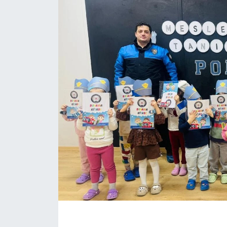
KÖŞE YAZILARI
KÖŞE YAZILARI (Arşiv)
KÜLTÜR SANAT
MAGAZİN
RÖPORTAJ
SAĞLIK
SARIYER HABERLERİ
SARIYER İMAR BARIŞI
SEKTÖR