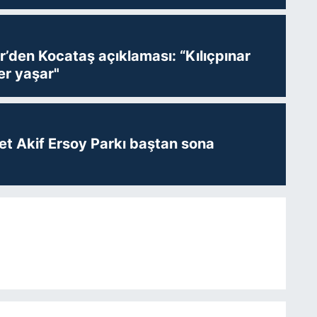
r’den Kocataş açıklaması: “Kılıçpınar
er yaşar"
t Akif Ersoy Parkı baştan sona