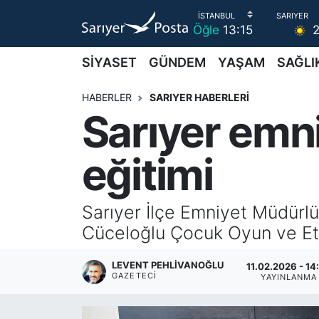
Öğle
13:15
AKTUEL
İstanbul Nöbetçi Eczaneler
SİYASET
GÜNDEM
YAŞAM
SAĞLI
ALT MANŞETLER
İstanbul Hava Durumu
HABERLER
SARIYER HABERLERİ
Sarıyer emni
EĞİTİM
İstanbul Namaz Vakitleri
eğitimi
EKONOMİ
İstanbul Trafik Yoğunluk Haritası
EMLAK
Süper Lig Puan Durumu ve Fikstür
Sarıyer İlçe Emniyet Müdürlü
Cüceloğlu Çocuk Oyun ve Etki
FOTO GALERİ
Tüm Manşetler
LEVENT PEHLIVANOĞLU
11.02.2026 - 14
GÜNCEL HABERLER
Son Dakika Haberleri
GAZETECI
YAYINLANMA
GÜNDEM
Haber Arşivi