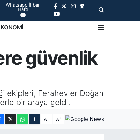
Whatsapp İhbar
Hattı
EKONOMİ
ere güvenlik
ği ekipleri, Ferahevler Doğan
rle bir araya geldi.
-
+
A
A