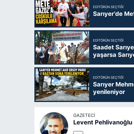
EDITÖRÜN SEÇTIĞI
Sarıyer’de Me
EDITÖRÜN SEÇTIĞI
Saadet Sarıye
yaşarsa Sarıy
EDITÖRÜN SEÇTIĞI
Sarıyer Mehme
yenileniyor
GAZETECI
Levent Pehlivanoğlu