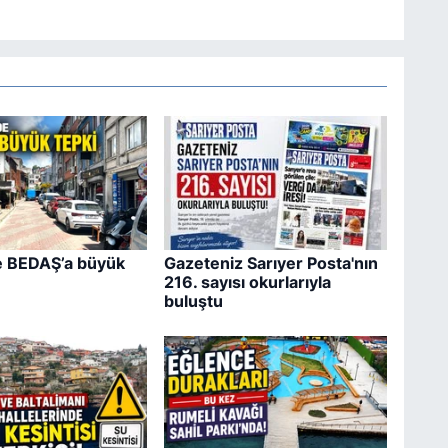
e BEDAŞ’a büyük
Gazeteniz Sarıyer Posta'nın
216. sayısı okurlarıyla
buluştu