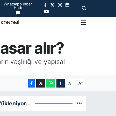
Whatsapp İhbar
Hattı
EKONOMİ
sar alır?
ın yaşlılığı ve yapısal
-
+
A
A
ükleniyor...