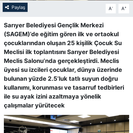
Paylaş
-
+
A
A
SİYASET
Sarıyer Belediyesi Gençlik Merkezi
SON DAKİKA HABERİ
(SAGEM)’de eğitim gören ilk ve ortaokul
çocuklarından oluşan 25 kişilik Çocuk Su
SPOR
Meclisi ilk toplantısını Sarıyer Belediyesi
TEKNOLOJİ
Meclis Salonu’nda gerçekleştirdi. Meclis
üyesi su izcileri çocuklar, dünya üzerinde
TÜRKİYE VE DÜNYA GÜNDEMİ
bulunan yüzde 2.5’luk tatlı suyun doğru
kullanımı, korunması ve tasarruf tedbirleri
VİDEO GALERİ
ile su ayak izini azaltmaya yönelik
çalışmalar yürütecek
YAŞAM