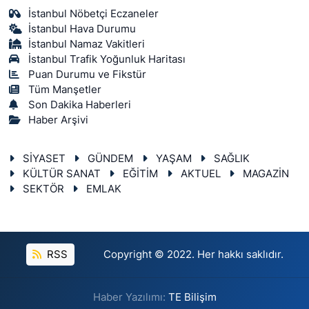
İstanbul Nöbetçi Eczaneler
İstanbul Hava Durumu
İstanbul Namaz Vakitleri
İstanbul Trafik Yoğunluk Haritası
Puan Durumu ve Fikstür
Tüm Manşetler
Son Dakika Haberleri
Haber Arşivi
SİYASET
GÜNDEM
YAŞAM
SAĞLIK
KÜLTÜR SANAT
EĞİTİM
AKTUEL
MAGAZİN
SEKTÖR
EMLAK
RSS
Copyright © 2022. Her hakkı saklıdır.
Haber Yazılımı:
TE Bilişim