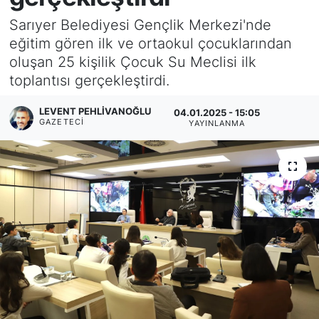
Sarıyer Belediyesi Gençlik Merkezi'nde
KÖŞE YAZILARI
eğitim gören ilk ve ortaokul çocuklarından
oluşan 25 kişilik Çocuk Su Meclisi ilk
KÖŞE YAZILARI (Arşiv)
toplantısı gerçekleştirdi.
KÜLTÜR SANAT
LEVENT PEHLIVANOĞLU
04.01.2025 - 15:05
GAZETECI
YAYINLANMA
MAGAZİN
RÖPORTAJ
SAĞLIK
SARIYER HABERLERİ
SARIYER İMAR BARIŞI
SEKTÖR