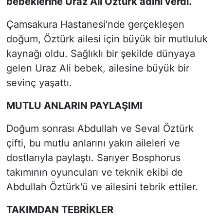
bebeklerine Uraz Ali Öztürk adını verdi.
SİYASET
Çamsakura Hastanesi'nde gerçekleşen
doğum, Öztürk ailesi için büyük bir mutluluk
SON DAKİKA HABERİ
kaynağı oldu. Sağlıklı bir şekilde dünyaya
gelen Uraz Ali bebek, ailesine büyük bir
SPOR
sevinç yaşattı.
TEKNOLOJİ
MUTLU ANLARIN PAYLAŞIMI
TÜRKİYE VE DÜNYA GÜNDEMİ
Doğum sonrası Abdullah ve Seval Öztürk
çifti, bu mutlu anlarını yakın aileleri ve
VİDEO GALERİ
dostlarıyla paylaştı. Sarıyer Bosphorus
takımının oyuncuları ve teknik ekibi de
YAŞAM
Abdullah Öztürk'ü ve ailesini tebrik ettiler.
TAKIMDAN TEBRİKLER