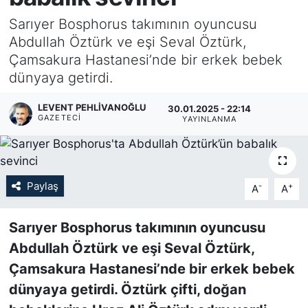
Sarıyer Bosphorus takımının oyuncusu
KÖŞE YAZILARI
Abdullah Öztürk ve eşi Seval Öztürk,
Çamsakura Hastanesi’nde bir erkek bebek
KÖŞE YAZILARI (Arşiv)
dünyaya getirdi.
KÜLTÜR SANAT
LEVENT PEHLIVANOĞLU
30.01.2025 - 22:14
GAZETECI
YAYINLANMA
MAGAZİN
RÖPORTAJ
Paylaş
-
+
A
A
SAĞLIK
Sarıyer Bosphorus takımının oyuncusu
SARIYER HABERLERİ
Abdullah Öztürk ve eşi Seval Öztürk,
Çamsakura Hastanesi’nde bir erkek bebek
SARIYER İMAR BARIŞI
dünyaya getirdi. Öztürk çifti, doğan
SEKTÖR